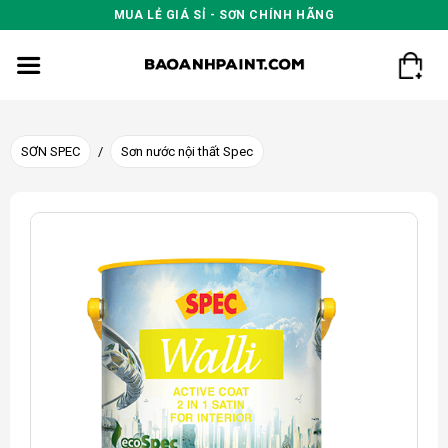
Skip
MUA LẺ GIÁ SỈ - SƠN CHÍNH HÃNG
to
content
SƠN SPEC
/
Sơn nước nội thất Spec