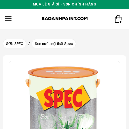
Skip
MUA LẺ GIÁ SỈ - SƠN CHÍNH HÃNG
to
content
SƠN SPEC
/
Sơn nước nội thất Spec