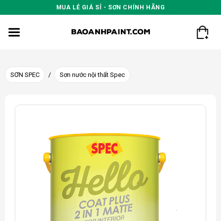
Skip
MUA LẺ GIÁ SỈ - SƠN CHÍNH HÃNG
to
content
SƠN SPEC
/
Sơn nước nội thất Spec