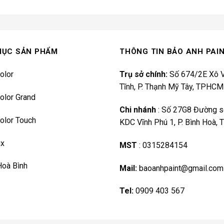
MỤC SẢN PHẨM
THÔNG TIN BẢO ANH PAI
olor
Trụ sở chính:
Số 674/2E Xô V
Tĩnh, P. Thạnh Mỹ Tây, TPHCM
olor Grand
Chi nhánh
:
Số 27G8 Đường s
olor Touch
KDC Vĩnh Phú 1, P. Bình Hoà,
ux
MST
:
0315284154
Hoà Bình
Mail:
baoanhpaint@gmail.com
Tel:
0909 403 567