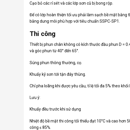
Cạo bỏ các rỉ sét và các lớp sơn cũ bị bong rộp.
Để có lớp hoàn thiện tối ưu phải làm sạch bề mặt bằng 
bằng dung môi phù hợp với tiêu chuẩn SSPC-SP1.
Thi công
Thiết bị phun chân không có kích thước đầu phun D = 0
và góc phun từ 40° đến 65°.
Súng phun thông thường, cọ.
Khuấy kỹ sơn tới tận đáy thùng.
Chỉ pha loãng khi được yêu cầu, tỉ lệ tối đa 5% theo khối
Lưu ý:
Khuấy đều trước khi sử dụng
Nhiệt độ bề mặt thi công tối thiểu đạt 10°C và cao hơn 
công ≤ 85%.