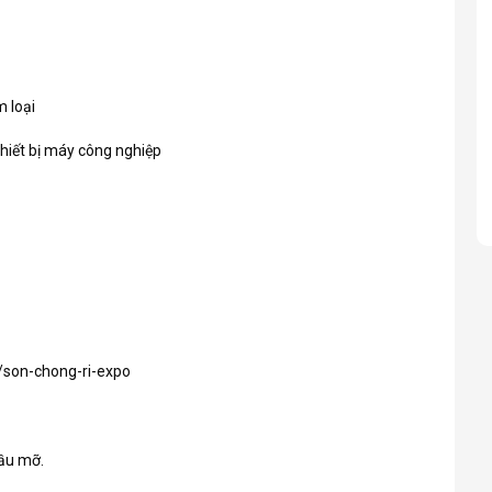
m loại
hiết bị máy công nghiệp
/son-chong-ri-expo
dầu mỡ.