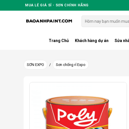
Skip
MUA LẺ GIÁ SỈ - SƠN CHÍNH HÃNG
to
content
Tìm
kiếm:
Trang Chủ
Khách hàng dự án
Sửa nhà
SƠN EXPO
/
Sơn chống rỉ Expo