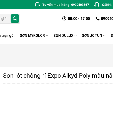
Tư vấn mua hàng: 0909403567
CSKH: 
08:00 - 17:00
09094
 trọn gói
SƠN MYKOLOR
SƠN DULUX
SƠN JOTUN
S
Sơn lót chống rỉ Expo Alkyd Poly màu n