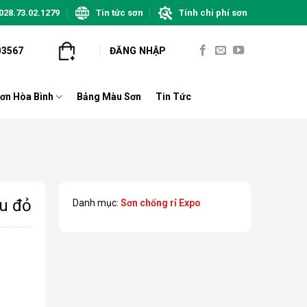
028.73.02.1279
Tin tức sơn
Tính chi phí sơn
03567
ĐĂNG NHẬP
ơn Hòa Bình
Bảng Màu Sơn
Tin Tức
âu đỏ
Danh mục:
Sơn chống rỉ Expo