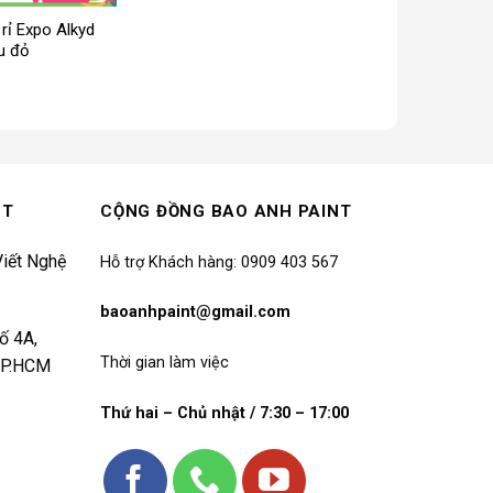
rỉ Expo Alkyd
u đỏ
NT
CỘNG ĐỒNG BAO ANH PAINT
iết Nghệ
Hỗ trợ Khách hàng: 0909 403 567
baoanhpaint@gmail.com
ố 4A,
Thời gian làm việc
 TP.HCM
Thứ hai – Chủ nhật / 7:30 – 17:00