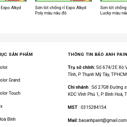
ỉ Expo Alkyd
Sơn lót chống rỉ Expo Alkyd
Sơn lót chống 
Poly màu nâu đỏ
Lucky màu nâ
MỤC SẢN PHẨM
THÔNG TIN BẢO ANH PAI
olor
Trụ sở chính:
Số 674/2E Xô V
Tĩnh, P. Thạnh Mỹ Tây, TPHCM
olor Grand
Chi nhánh
:
Số 27G8 Đường s
olor Touch
KDC Vĩnh Phú 1, P. Bình Hoà,
ux
MST
:
0315284154
Hoà Bình
Mail:
baoanhpaint@gmail.com