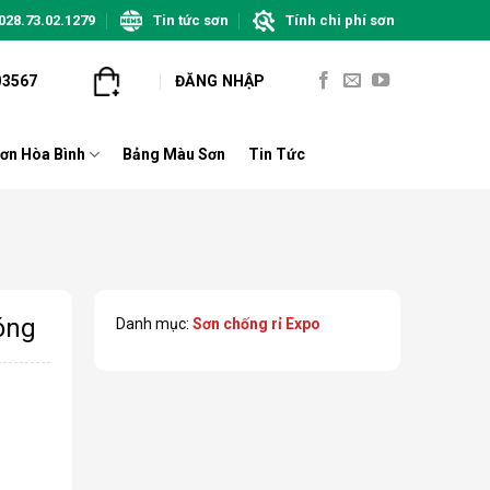
028.73.02.1279
Tin tức sơn
Tính chi phí sơn
03567
ĐĂNG NHẬP
ơn Hòa Bình
Bảng Màu Sơn
Tin Tức
óng
Danh mục:
Sơn chống rỉ Expo