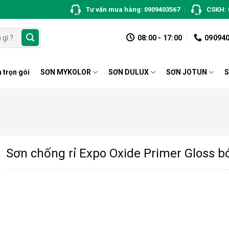
Tư vấn mua hàng: 0909403567
CSKH: 
08:00 - 17:00
09094
 trọn gói
SƠN MYKOLOR
SƠN DULUX
SƠN JOTUN
S
Sơn chống rỉ Expo Oxide Primer Gloss b