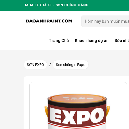
Skip
MUA LẺ GIÁ SỈ - SƠN CHÍNH HÃNG
to
content
Tìm
kiếm:
Trang Chủ
Khách hàng dự án
Sửa nhà
SƠN EXPO
/
Sơn chống rỉ Expo