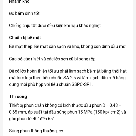
Nhanh khô
Độ bám dính tốt
Chống chịu tốt dưới điều kiện khí hậu khắc nghiệt
Chuẩn bị bề mặt
Bề mặt thép: Bề mặt cần sạch và khô, không còn dính dầu mỡ.
Cạo bỏ các rỉ sét và các lớp sơn cũ bị bong rộp.
Để có lớp hoàn thiện tối ưu phải làm sạch bề mặt bằng thổi hạt
mài kim loại theo tiêu chuẩn SA 2.5 và làm sạch dầu mỡ bằng
dung môi phù hợp với tiêu chuẩn SSPC-SP1.
Thi công
Thiết bị phun chân không có kích thước đầu phun D = 0.43 ÷
0.65 mm, áp suất tại đầu súng phun 15 MPa (150 kp/ cm2) và
góc phun từ 40° đến 65°.
Súng phun thông thường, cọ.