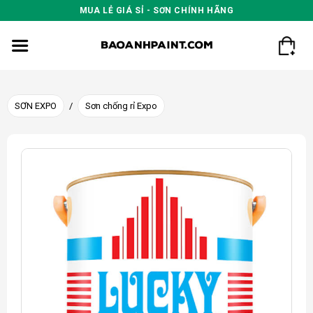
Skip
MUA LẺ GIÁ SỈ - SƠN CHÍNH HÃNG
to
content
SƠN EXPO
/
Sơn chống rỉ Expo