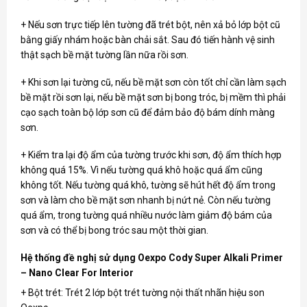
+ Nếu sơn trực tiếp lên tường đã trét bột, nên xả bỏ lớp bột cũ
bằng giấy nhám hoặc bàn chải sắt. Sau đó tiến hành vệ sinh
thật sạch bề mặt tường lần nữa rồi sơn.
+ Khi sơn lại tường cũ, nếu bề mặt sơn còn tốt chỉ cần làm sạch
bề mặt rồi sơn lại, nếu bề mặt sơn bị bong tróc, bị mềm thì phải
cạo sạch toàn bộ lớp sơn cũ để đảm bảo độ bám dính màng
sơn.
+ Kiểm tra lại độ ẩm của tường trước khi sơn, độ ẩm thích hợp
không quá 15%. Vì nếu tường quá khô hoặc quá ẩm cũng
không tốt. Nếu tường quá khô, tường sẽ hút hết độ ẩm trong
sơn và làm cho bề mặt sơn nhanh bị nứt nẻ. Còn nếu tường
quá ẩm, trong tường quá nhiều nước làm giảm độ bám của
sơn và có thể bị bong tróc sau một thời gian.
Hệ thống đề nghị sử dụng Oexpo Cody Super Alkali Primer
– Nano Clear For Interior
+ Bột trét: Trét 2 lớp bột trét tường nội thất nhãn hiệu
son