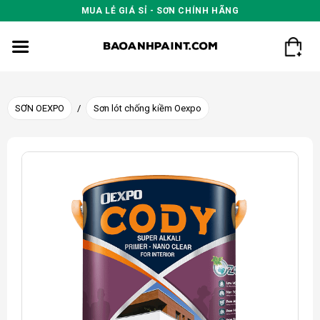
Skip
MUA LẺ GIÁ SỈ - SƠN CHÍNH HÃNG
to
content
SƠN OEXPO
/
Sơn lót chống kiềm Oexpo