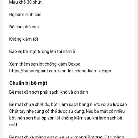
Mau khô 30 phút
Độ bám dính cao
Độ che phủ cao
Kháng kiềm tốt
Bảo vệ bề mặt tường lên tới năm 5
Xem thêm sơn lót chống kiềm Oexpo:
https://baoanhpaint.com/son-lot-chong-kiem-oexpo
Chuẩn bị bề mặt
Bề mặt cần sơn phải sạch, khô và ổn định
Bề mặt chứa chất dơ, bột: Làm sạch bằng nước với áp lực cao.
Chất tẩy nhẹ cũng có thể được sử dụng. Nếu bề mặt có nhiều
bột, nên sơn hai lớp sơn lót chống kiềm sau khi làm sạch bề
mặt.
Bề mặt chứa màng sơn cũ/Vữa xi măng/Bột trét: Các màng