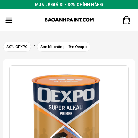
Skip
MUA LẺ GIÁ SỈ - SƠN CHÍNH HÃNG
to
content
SƠN OEXPO
/
Sơn lót chống kiềm Oexpo