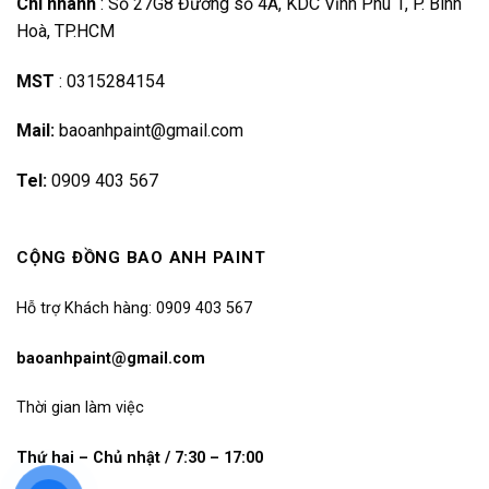
Chi nhánh
:
Số 27G8 Đường số 4A, KDC Vĩnh Phú 1, P. Bình
Hoà, TP.HCM
MST
:
0315284154
Mail:
baoanhpaint@gmail.com
Tel:
0909 403 567
CỘNG ĐỒNG BAO ANH PAINT
Hỗ trợ Khách hàng: 0909 403 567
baoanhpaint@gmail.com
Thời gian làm việc
Thứ hai – Chủ nhật / 7:30 – 17:00