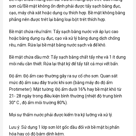
sơn cũ/Bề mặt không ổn định phải được tẩy sạch bằng đục,
cạo, máy chà xát hoặc dụng cụ thích hợp. Bề mặt không bằng
phẳng nên được trét lại bằng loại bột trét thích hợp.
Bề mặt chứa rêu/nấm: Tẩy sạch bằng nước với áp lực cao
hoặc bằng dụng cụ đục, cạo và xử lý bằng dung dịch chống
rêu, nấm. Rửa lại bề mặt bằng nước sạch và để khô.
Bề mặt chứa dầu mỡ: Tẩy sạch bằng chất tẩy nhẹ và 1 ít dung
môi nếu cần thiết. Rửa lại thật kỹ để tẩy tất cả mọi vết bẩn.
Độ ẩm: Độ ẩm cao thường gây ra sự cố cho sơn. Quan sát
mức độ ẩm sau đây trước khi sơn (bằng máy đo độ ẩm
Protimeter): Mặt tường: Độ ẩm dưới 16% hay bề mặt khô từ
21- 28 ngày trong điều kiện bình thường (nhiệt độ trung bình
30° C , độ ẩm môi trường 80%).
Mọi sự thấm nước phải được kiểm tra kỹ lưỡng và xử lý.
Lưu ý: Sử dụng 1 lớp sơn lót gốc dầu đối với bề mặt bị phấn
hóa hay có độ bám dính kém.