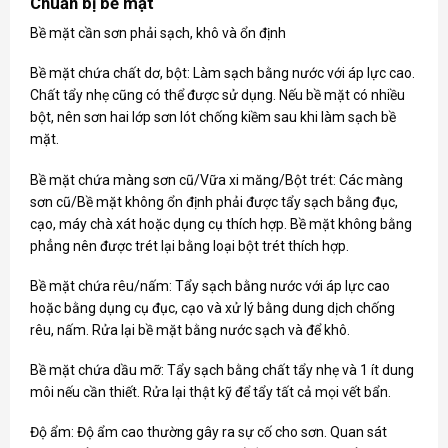
Chuẩn bị bề mặt
Bề mặt cần sơn phải sạch, khô và ổn định
Bề mặt chứa chất dơ, bột: Làm sạch bằng nước với áp lực cao.
Chất tẩy nhẹ cũng có thể được sử dụng. Nếu bề mặt có nhiều
bột, nên sơn hai lớp sơn lót chống kiềm sau khi làm sạch bề
mặt.
Bề mặt chứa màng sơn cũ/Vữa xi măng/Bột trét: Các màng
sơn cũ/Bề mặt không ổn định phải được tẩy sạch bằng đục,
cạo, máy chà xát hoặc dụng cụ thích hợp. Bề mặt không bằng
phẳng nên được trét lại bằng loại bột trét thích hợp.
Bề mặt chứa rêu/nấm: Tẩy sạch bằng nước với áp lực cao
hoặc bằng dụng cụ đục, cạo và xử lý bằng dung dịch chống
rêu, nấm. Rửa lại bề mặt bằng nước sạch và để khô.
Bề mặt chứa dầu mỡ: Tẩy sạch bằng chất tẩy nhẹ và 1 ít dung
môi nếu cần thiết. Rửa lại thật kỹ để tẩy tất cả mọi vết bẩn.
Độ ẩm: Độ ẩm cao thường gây ra sự cố cho sơn. Quan sát