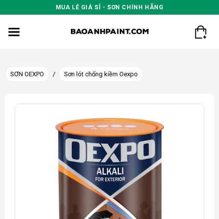
Skip
MUA LẺ GIÁ SỈ - SƠN CHÍNH HÃNG
to
content
SƠN OEXPO
/
Sơn lót chống kiềm Oexpo