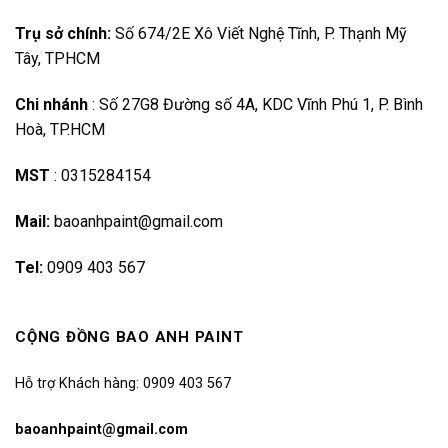
Trụ sở chính:
Số 674/2E Xô Viết Nghệ Tĩnh, P. Thạnh Mỹ
Tây, TPHCM
Chi nhánh
:
Số 27G8 Đường số 4A, KDC Vĩnh Phú 1, P. Bình
Hoà, TP.HCM
MST
:
0315284154
Mail:
baoanhpaint@gmail.com
Tel:
0909 403 567
CỘNG ĐỒNG BAO ANH PAINT
Hỗ trợ Khách hàng: 0909 403 567
baoanhpaint@gmail.com