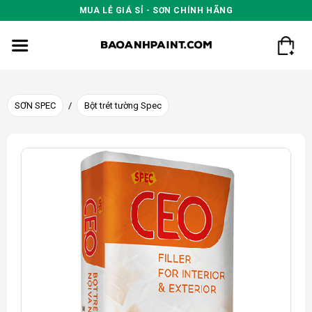
Skip
MUA LẺ GIÁ SỈ - SƠN CHÍNH HÃNG
to
content
SƠN SPEC
/
Bột trét tường Spec