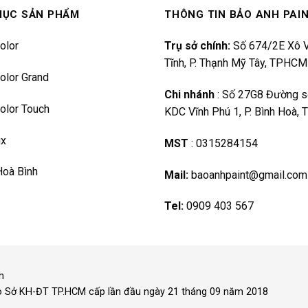
MỤC SẢN PHẨM
THÔNG TIN BẢO ANH PAI
olor
Trụ sở chính:
Số 674/2E Xô V
Tĩnh, P. Thạnh Mỹ Tây, TPHCM
olor Grand
Chi nhánh
:
Số 27G8 Đường s
olor Touch
KDC Vĩnh Phú 1, P. Bình Hoà,
ux
MST
:
0315284154
Hoà Bình
Mail:
baoanhpaint@gmail.com
Tel:
0909 403 567
h
o Sở KH-ĐT TP.HCM cấp lần đầu ngày 21 tháng 09 năm 2018