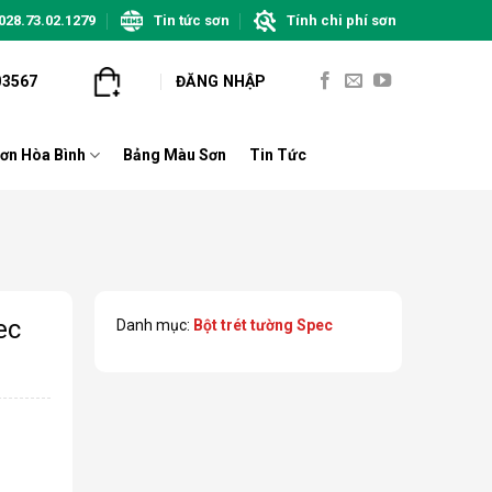
028.73.02.1279
Tin tức sơn
Tính chi phí sơn
03567
ĐĂNG NHẬP
ơn Hòa Bình
Bảng Màu Sơn
Tin Tức
ec
Danh mục:
Bột trét tường Spec