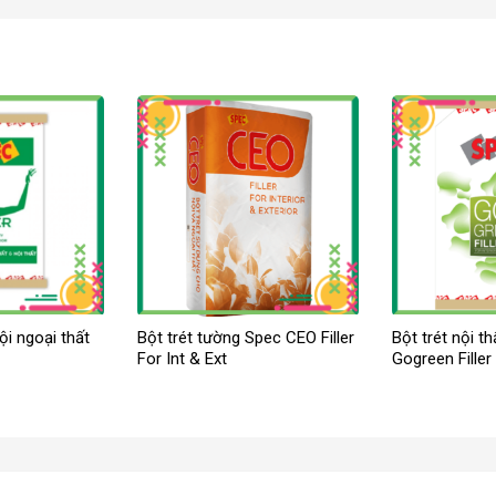
ội ngoại thất
Bột trét tường Spec CEO Filler
Bột trét nội t
For Int & Ext
Gogreen Filler 