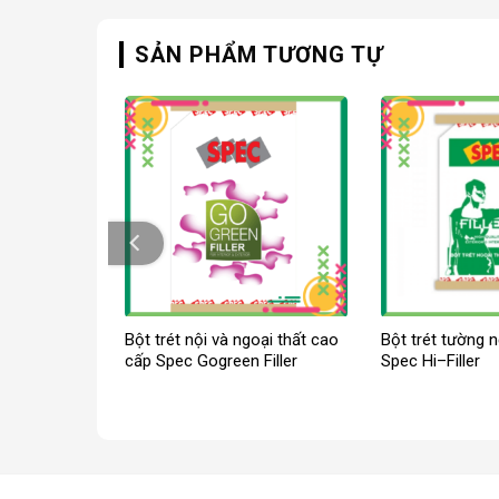
SẢN PHẨM TƯƠNG TỰ
Spec Walli
Bột trét nội và ngoại thất cao
Bột trét tường n
cấp Spec Gogreen Filler
Spec Hi–Filler