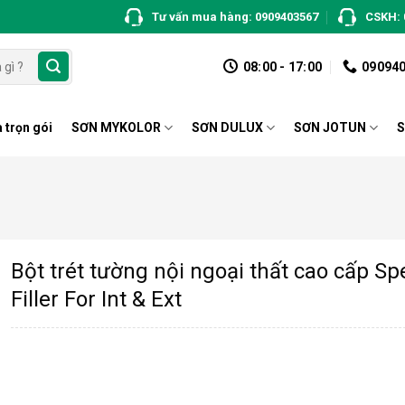
Tư vấn mua hàng: 0909403567
CSKH: 
08:00 - 17:00
09094
 trọn gói
SƠN MYKOLOR
SƠN DULUX
SƠN JOTUN
S
Bột trét tường nội ngoại thất cao cấp Sp
Filler For Int & Ext