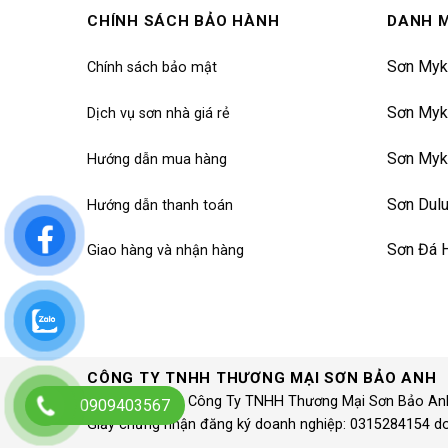
CHÍNH SÁCH BẢO HÀNH
DANH 
Sơn Myk
Chính sách bảo mật
Sơn Myk
Dịch vụ sơn nhà giá rẻ
Sơn Myk
Hướng dẫn mua hàng
Sơn Dul
Hướng dẫn thanh toán
Sơn Đá 
Giao hàng và nhận hàng
CÔNG TY TNHH THƯƠNG MẠI SƠN BẢO ANH
© 1997 – 2020 Công Ty TNHH Thương Mại Sơn Bảo An
0909403567
Giấy chứng nhận đăng ký doanh nghiệp: 0315284154 d