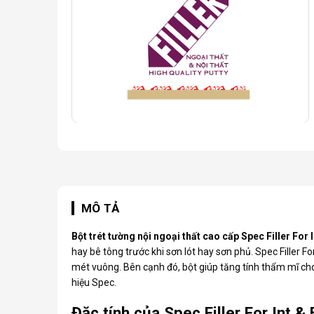
MÔ TẢ
Bột trét tường nội ngoại thất cao cấp Spec Filler For I
hay bê tông trước khi sơn lót hay sơn phủ. Spec Filler Fo
mét vuông. Bên cạnh đó, bột giúp tăng tính thẩm mĩ ch
hiệu Spec.
Đặc tính của Spec Filler For Int & 