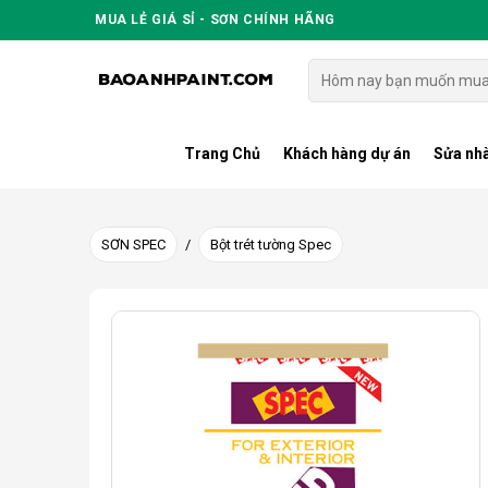
Skip
MUA LẺ GIÁ SỈ - SƠN CHÍNH HÃNG
to
content
Tìm
kiếm:
Trang Chủ
Khách hàng dự án
Sửa nhà
SƠN SPEC
/
Bột trét tường Spec