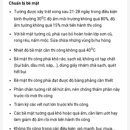
Chuẩn bị bề mặt
Tường được xây trát xong sau 21-28 ngày trong điều kiện
0
bình thường 30
C độ ẩm môi trường không quá 80%, độ
ẩm tường không quá 15% mới tiến hành thi công.
Với bề mặt tường cũ, phải cạo bỏ hoàn toàn lớp sơn cũ,
rong rêu, nấm mốc. Sửa chữa những vùng bị hư hỏng.
0
Nhiệt độ bề mặt cần thi công không quá 40
C.
Bề mặt thi công phải khô ráo, sạch sẽ, không có tạp chất
(bụi bẩn, dầu mỡ, sáp,…), dùng giấy nhám chà sạch, quét
hết bụi.
Bề mặt thi công phải đạt được độ bằng phẳng cần thiết.
Phần chân tường rất dễ hút ẩm, nên chống thấm phần này
trước rồi mới thi công.
Trám kỹ các vết nứt lớn trước khi thi công.
Các bề mặt tường quá khô hoặc quá ẩm, cần làm ướt hay
làm giảm độ ẩm rồi mới tiến hành thi công.
Không thi công trong các điều kiện: gió mạnh, bụi, mưa,…