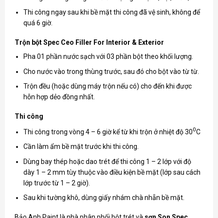
Thi công ngay sau khi bề mặt thi công đã vệ sinh, không để
quá 6 giờ.
Trộn bột Spec Ceo Filler For Interior & Exterior
Pha 01 phần nước sạch với 03 phần bột theo khối lượng.
Cho nước vào trong thùng trước, sau đó cho bột vào từ từ.
Trộn đều (hoặc dùng máy trộn nếu có) cho đến khi được
hỗn hợp dẻo đồng nhất.
Thi công
0
Thi công trong vòng 4 – 6 giờ kể từ khi trộn ở nhiệt độ 30
C
Cần làm ẩm bề mặt trước khi thi công.
Dùng bay thép hoặc dao trét để thi công 1 – 2 lớp với độ
dày 1 – 2 mm tùy thuộc vào điều kiện bề mặt (lớp sau cách
lớp trước từ 1 – 2 giờ).
Sau khi tường khô, dùng giấy nhám chà nhẵn bề mặt.
Bảo Anh Paint là nhà phân phối bột trét và
sơn
Son Spec