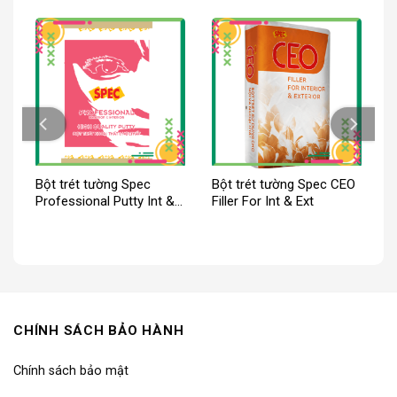
p
Bột trét tường Spec
Bột trét tường Spec CEO
Professional Putty Int &
Filler For Int & Ext
Ext
CHÍNH SÁCH BẢO HÀNH
Chính sách bảo mật