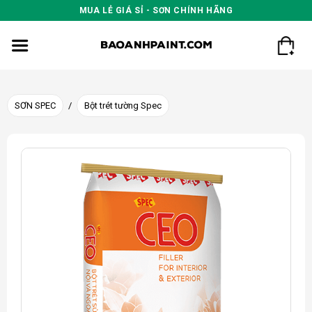
Skip
MUA LẺ GIÁ SỈ - SƠN CHÍNH HÃNG
to
content
SƠN SPEC
/
Bột trét tường Spec