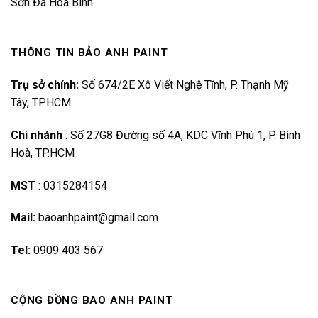
Sơn Đá Hoà Bình
THÔNG TIN BẢO ANH PAINT
Trụ sở chính:
Số 674/2E Xô Viết Nghệ Tĩnh, P. Thạnh Mỹ
Tây, TPHCM
Chi nhánh
:
Số 27G8 Đường số 4A, KDC Vĩnh Phú 1, P. Bình
Hoà, TP.HCM
MST
:
0315284154
Mail:
baoanhpaint@gmail.com
Tel:
0909 403 567
CỘNG ĐỒNG BAO ANH PAINT