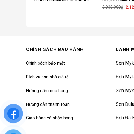
Touch Ultra Fini
Giá
3.030.000
₫
2.1
gốc
là:
3.03
CHÍNH SÁCH BẢO HÀNH
DANH 
Sơn Myk
Chính sách bảo mật
Sơn Myk
Dịch vụ sơn nhà giá rẻ
Sơn Myk
Hướng dẫn mua hàng
Sơn Dul
Hướng dẫn thanh toán
Sơn Đá 
Giao hàng và nhận hàng