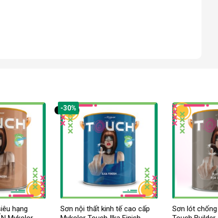
-30%
siêu hạng
Sơn nội thất kinh tế cao cấp
Sơn lót chống
N Mykolor
Mykolor Touch Ilka Finish
Touch Builder 