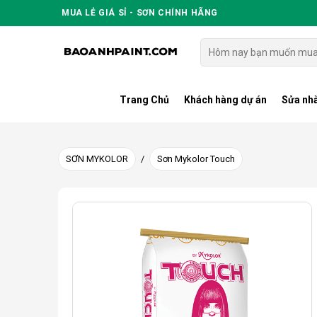
Skip
MUA LẺ GIÁ SỈ - SƠN CHÍNH HÃNG
to
content
Tìm
kiếm:
Trang Chủ
Khách hàng dự án
Sửa nhà
SƠN MYKOLOR
/
Sơn Mykolor Touch