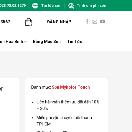
028.73.02.1279
Tin tức sơn
Tính chi phí sơn
03567
ĐĂNG NHẬP
ơn Hòa Bình
Bảng Màu Sơn
Tin Tức
or
Danh mục:
Sơn Mykolor Touch
Liên hệ nhận thêm ưu đãi đến 10%
– 20%
Miễn phí vận chuyển nội thành
TPHCM