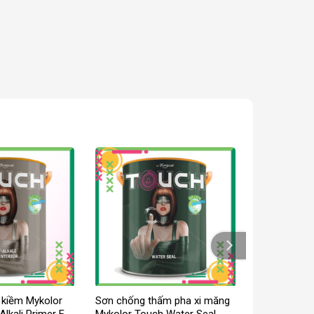
 kiềm Mykolor
Sơn chống thấm pha xi măng
Alkali Primer For
Mykolor Touch Water Seal