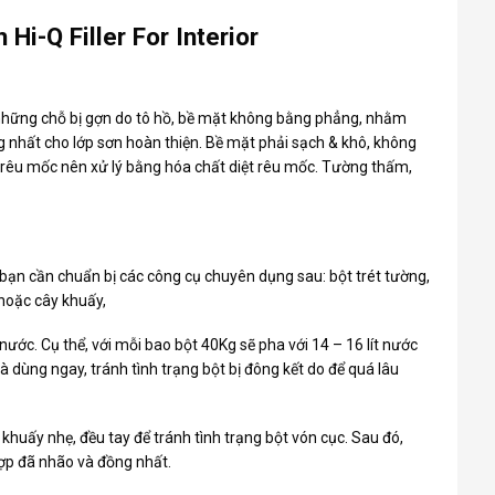
i-Q Filler For Interior
những chỗ bị gợn do tô hồ, bề mặt không bằng phẳng, nhằm
g nhất cho lớp sơn hoàn thiện. Bề mặt phải sạch & khô, không
 rêu mốc nên xử lý bằng hóa chất diệt rêu mốc. Tường thấm,
 bạn cần chuẩn bị các công cụ chuyên dụng sau: bột trét tường,
hoặc cây khuấy,
nước. Cụ thể, với mỗi bao bột 40Kg sẽ pha với 14 – 16 lít nước
à dùng ngay, tránh tình trạng bột bị đông kết do để quá lâu
 khuấy nhẹ, đều tay để tránh tình trạng bột vón cục. Sau đó,
ợp đã nhão và đồng nhất.