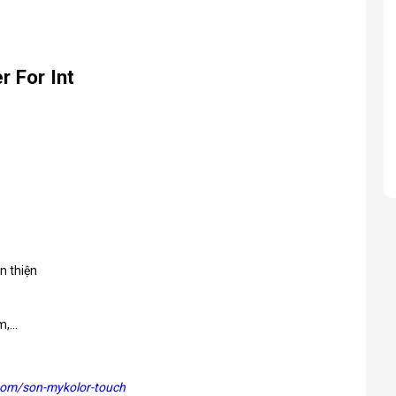
r For Int
n thiện
im,…
com/son-mykolor-touch