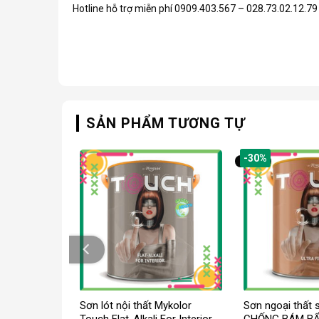
Hotline hỗ trợ miễn phí 0909.403.567 – 028.73.02.12.79
SẢN PHẨM TƯƠNG TỰ
-30%
 ngoại thất
Sơn lót nội thất Mykolor
Sơn ngoại thất 
or Touch
Touch Flat-Alkali For Interior
CHỐNG BÁM BẨ