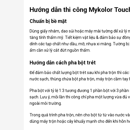
Hướng dẫn thi công Mykolor Touch H
Chuẩn bị bề mặt
Dùng giấy nhám, dao sủi hoặc máy mài tường để xử lý 
tăng tính thẩm mỹ. Tiết kiệm vật liệu & đảm bảo sự đồn
dính các tạp chất như dầu, mỡ, nhựa xi măng. Tường bị
ẩm cần xử lý cắt đứt nguồn thấm.
Hướng dẫn cách pha bột trét
Để đảm bảo chất lượng bột trét sau khi pha trộn thì các
nước sạch, thùng chứa bột pha trộn, máy trộn cầm tay 
Pha bột với tỷ lệ 1:3 tương đương 1 phần bột với 3 phần 
sạch. Lưu ý, mỗi lần thi công chỉ pha một lượng vừa đủ v
ngoài môi trường.
Trong quá trình pha trộn, nên cho bột từ từ vào nước và
dùng máy trộn hoặc cây khuấy mạnh cho đến khi hỗn h