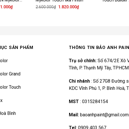
sh
Ext
Giá
Giá
Giá
21.000
₫
2.600.000
₫
1.820.000
₫
hiện
gốc
hiện
tại
là:
tại
0.000₫.
là:
2.600.000₫.
là:
2.121.000₫.
1.820.000₫.
MỤC SẢN PHẨM
THÔNG TIN BẢO ANH PAI
olor
Trụ sở chính:
Số 674/2E Xô V
Tĩnh, P. Thạnh Mỹ Tây, TPHCM
olor Grand
Chi nhánh
:
Số 27G8 Đường s
olor Touch
KDC Vĩnh Phú 1, P. Bình Hoà,
ux
MST
:
0315284154
Hoà Bình
Mail:
baoanhpaint@gmail.com
Tel:
0909 403 567