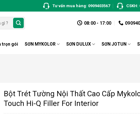
Tư vấn mua hàng: 0909403567
CSKH: 
08:00 - 17:00
09094
 trọn gói
SƠN MYKOLOR
SƠN DULUX
SƠN JOTUN
S
Bột Trét Tường Nội Thất Cao Cấp Mykol
Touch Hi-Q Filler For Interior