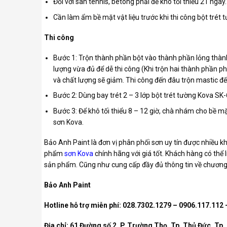
Đối với sân tennis, bêtông phải để khô tối thiểu 21 ngày.
Cần làm ẩm bề mặt vật liệu trước khi thi công bột trét
Thi công
Bước 1: Trộn thành phần bột vào thành phần lỏng thàn
lượng vừa đủ để dễ thi công (Khi trộn hai thành phần ph
và chất lượng sẽ giảm. Thi công đến đâu trộn mastic đế
Bước 2: Dùng bay trét 2 – 3 lớp bột trét tường Kova SK-
Bước 3: Để khô tối thiểu 8 – 12 giờ, chà nhám cho bề mặ
sơn Kova.
Bảo Anh Paint là đơn vị phân phối sơn uy tín được nhiều k
phẩm
sơn Kova
chính hãng với giá tốt. Khách hàng có thể 
sản phẩm. Cũng như cung cấp đầy đủ thông tin về chương 
Bảo Anh Paint
Hotline hỗ trợ miễn phí: 028.7302.1279 – 0906.117.112
Địa chỉ: 61 Đường số 2, P. Trường Thọ, Tp. Thủ Đức, Tp.