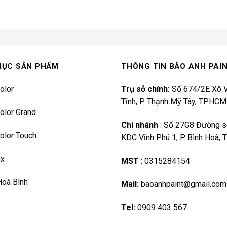
MỤC SẢN PHẨM
THÔNG TIN BẢO ANH PAI
olor
Trụ sở chính:
Số 674/2E Xô V
Tĩnh, P. Thạnh Mỹ Tây, TPHCM
olor Grand
Chi nhánh
:
Số 27G8 Đường s
olor Touch
KDC Vĩnh Phú 1, P. Bình Hoà,
ux
MST
:
0315284154
Hoà Bình
Mail:
baoanhpaint@gmail.com
Tel:
0909 403 567