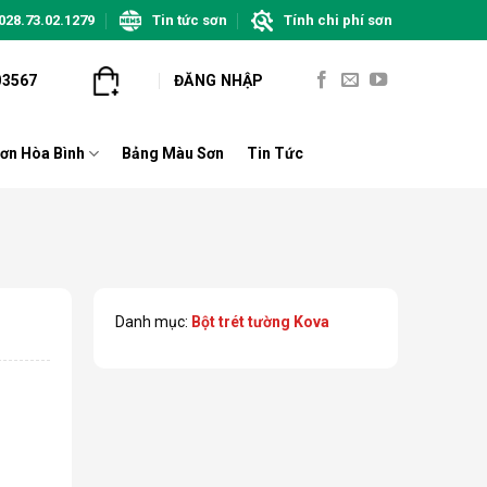
028.73.02.1279
Tin tức sơn
Tính chi phí sơn
03567
ĐĂNG NHẬP
ơn Hòa Bình
Bảng Màu Sơn
Tin Tức
m
Danh mục:
Bột trét tường Kova