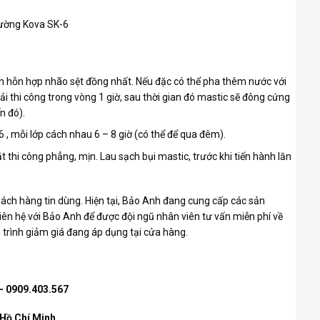
 tường Kova SK-6
h hỗn hợp nhão sệt đồng nhất. Nếu đặc có thể pha thêm nước với
ải thi công trong vòng 1 giờ, sau thời gian đó mastic sẽ đông cứng
n đó).
6 , mỗi lớp cách nhau 6 – 8 giờ (có thể để qua đêm).
t thi công phẳng, mịn. Lau sạch bụi mastic, trước khi tiến hành lăn
hách hàng tin dùng. Hiện tại, Bảo Anh đang cung cấp các sản
liên hệ với Bảo Anh để được đội ngũ nhân viên tư vấn miễn phí về
trình giảm giá đang áp dụng tại cửa hàng.
 – 0909.403.567
 Hồ Chí Minh