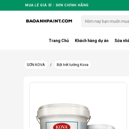
Skip
MUA LẺ GIÁ SỈ - SƠN CHÍNH HÃNG
to
content
Tìm
kiếm:
Trang Chủ
Khách hàng dự án
Sửa nhà
SƠN KOVA
/
Bột trét tường Kova