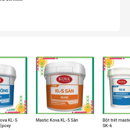
Kova KL-5
Mastic Kova KL-5 Sàn
Bột trét mast
 Epoxy
SK-6