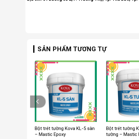
SẢN PHẨM TƯƠNG TỰ
 cao cấp Kova
Bột trét tường Kova KL-5 sàn
Bột trét tường 
– Mastic Epoxy
tường – Mastic