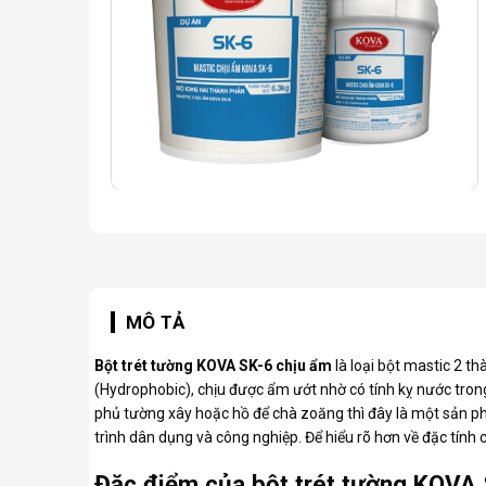
MÔ TẢ
Bột trét tường KOVA
SK-6 chịu ẩm
là loại bột mastic 2 
(Hydrophobic), chịu được ẩm ướt nhờ có tính kỵ nước tro
phủ tường xây hoặc hồ để chà zoăng thì đây là một sản p
trình dân dụng và công nghiệp. Để hiểu rõ hơn về đặc tín
Đặc điểm của bột trét tường KOVA 