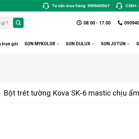
Tư vấn mua hàng: 0909403567
CSKH: 
08:00 - 17:00
09094
 trọn gói
SƠN MYKOLOR
SƠN DULUX
SƠN JOTUN
S
Bột trét tường Kova SK-6 mastic chịu ẩ