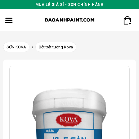
Skip
MUA LẺ GIÁ SỈ - SƠN CHÍNH HÃNG
to
content
SƠN KOVA
/
Bột trét tường Kova