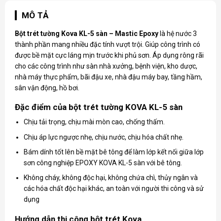
MÔ TẢ
Bột trét tường Kova
KL-5 sàn – Mastic Epoxy
là hệ nước 3
thành phần mang nhiều đặc tính vượt trội. Giúp công trình có
được bề mặt cực láng mịn trước khi phủ sơn. Áp dụng rông rãi
cho các công trình như sàn nhà xưởng, bệnh viện, kho dược,
nhà máy thực phẩm, bãi đậu xe, nhà đậu máy bay, tầng hầm,
sân vận động, hồ bơi.
Đặc điểm của bột trét tường KOVA KL-5 sàn
Chịu tải trọng, chịu mài mòn cao, chống thấm.
Chịu áp lực ngược nhẹ, chịu nước, chịu hóa chất nhẹ.
Bám dính tốt lên bề mặt bê tông để làm lớp kết nối giữa lớp
sơn công nghiệp EPOXY KOVA KL-5 sàn với bê tông.
Không cháy, không độc hại, không chứa chì, thủy ngân và
các hóa chất độc hại khác, an toàn với người thi công và sử
dụng
Hướng dẫn thi công bột trét Kova