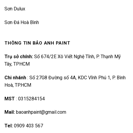
Sơn Dulux
Sơn Đá Hoà Bình
THÔNG TIN BẢO ANH PAINT
Trụ sở chính:
Số 674/2E Xô Viết Nghệ Tĩnh, P. Thạnh Mỹ
Tây, TPHCM
Chi nhánh
:
Số 27G8 Đường số 4A, KDC Vĩnh Phú 1, P. Bình
Hoà, TP.HCM
MST
:
0315284154
Mail:
baoanhpaint@gmail.com
Tel:
0909 403 567