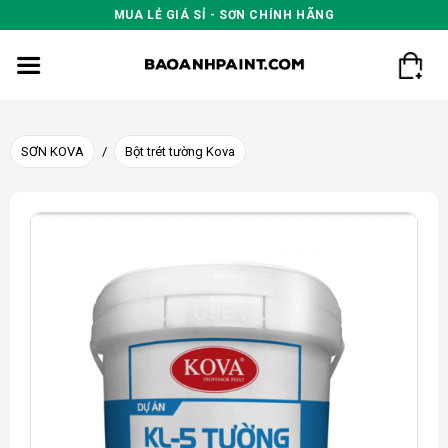
Skip
MUA LẺ GIÁ SỈ - SƠN CHÍNH HÃNG
to
content
SƠN KOVA
/
Bột trét tường Kova