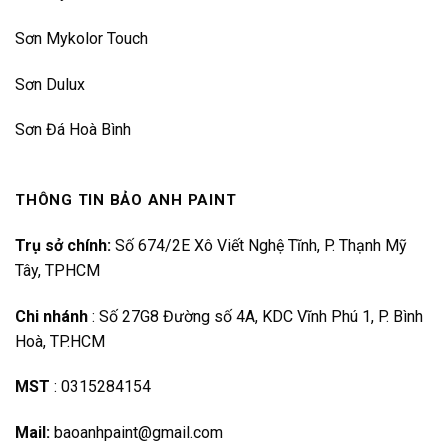
Sơn Mykolor Touch
Sơn Dulux
Sơn Đá Hoà Bình
THÔNG TIN BẢO ANH PAINT
Trụ sở chính:
Số 674/2E Xô Viết Nghệ Tĩnh, P. Thạnh Mỹ
Tây, TPHCM
Chi nhánh
:
Số 27G8 Đường số 4A, KDC Vĩnh Phú 1, P. Bình
Hoà, TP.HCM
MST
:
0315284154
Mail:
baoanhpaint@gmail.com