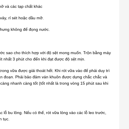
mỡ và các tạp chất khác
vảy, rỉ sét hoặc dầu mỡ.
nhưng không để đọng nước.
ước sao cho thích hợp với độ sệt mong muốn. Trộn bằng máy
 ít nhất 3 phút cho đến khi đạt được độ sệt mịn.
rong vữa được giải thoát hết. Khi rót vữa vào đế phải duy trì
ián đoạn. Phải bảo đảm ván khuôn được dựng chắc chắc và
 càng nhanh càng tốt (tốt nhất là trong vòng 15 phút sau khi
ỗ bu lông. Nếu có thể, rót vữa lỏng vào các lỗ leo trước,
n tục.