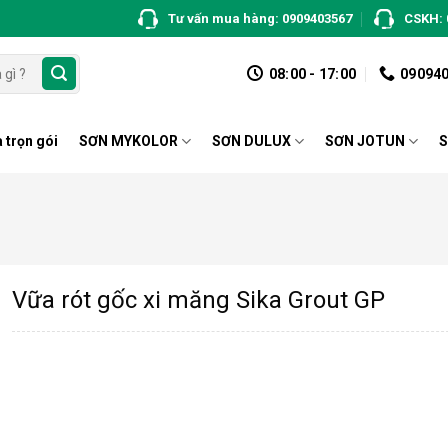
Tư vấn mua hàng: 0909403567
CSKH: 
08:00 - 17:00
09094
 trọn gói
SƠN MYKOLOR
SƠN DULUX
SƠN JOTUN
S
Vữa rót gốc xi măng Sika Grout GP