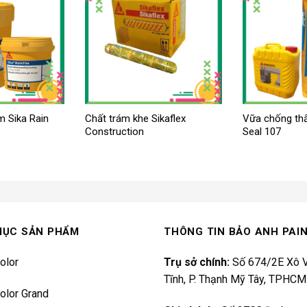
 Sika Rain
Chất trám khe Sikaflex
Vữa chống th
Construction
Seal 107
MỤC SẢN PHẨM
THÔNG TIN BẢO ANH PAI
olor
Trụ sở chính:
Số 674/2E Xô V
Tĩnh, P. Thạnh Mỹ Tây, TPHCM
olor Grand