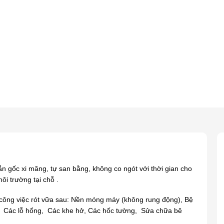
sẵn gốc xi măng, tự san bằng, không co ngót với thời gian cho
ôi trường tại chỗ .
công việc rót vữa sau:
Nền móng máy (không rung động),
Bệ
,
Các lỗ hổng,
Các khe hở,
Các hốc tường,
Sửa chữa bê