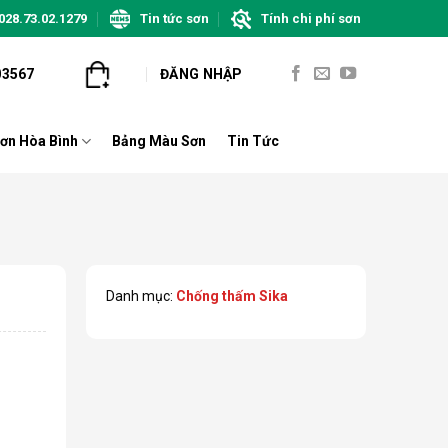
028.73.02.1279
Tin tức sơn
Tính chi phí sơn
03567
ĐĂNG NHẬP
ơn Hòa Bình
Bảng Màu Sơn
Tin Tức
Danh mục:
Chống thấm Sika