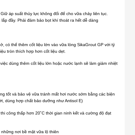
iữ áp suất thủy lực không đổi để cho vữa chảy liên tục.
ắp đầy. Phải đảm bảo bọt khí thoát ra hết dễ dàng
ở, có thể thêm cốt liệu lớn vào vữa lỏng SikaGrout GP với tỷ
ệu tròn thích hợp hơn cốt liệu dẹt.
việc dùng thêm cốt liệu lớn hoặc nước lạnh sẽ làm giảm nhiệt
àng tốt và bảo vệ vữa tránh mất hơi nước sớm bằng các biện
t, dùng hợp chất bảo dưỡng như Antisol E)
ộ thi công thấp hơn 20˚C thời gian ninh kết và cường độ đạt
ở những nơi bề mặt vữa lộ thiên