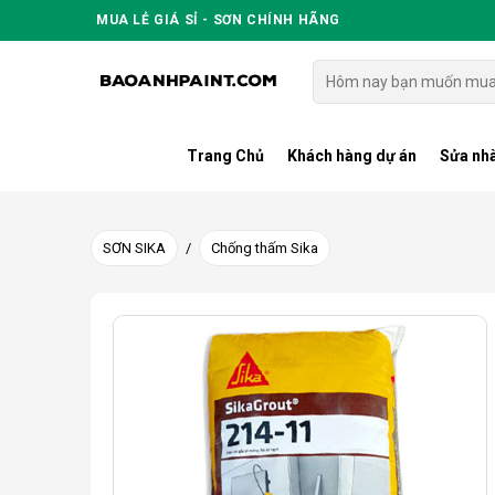
Skip
MUA LẺ GIÁ SỈ - SƠN CHÍNH HÃNG
to
content
Tìm
kiếm:
Trang Chủ
Khách hàng dự án
Sửa nhà
SƠN SIKA
/
Chống thấm Sika