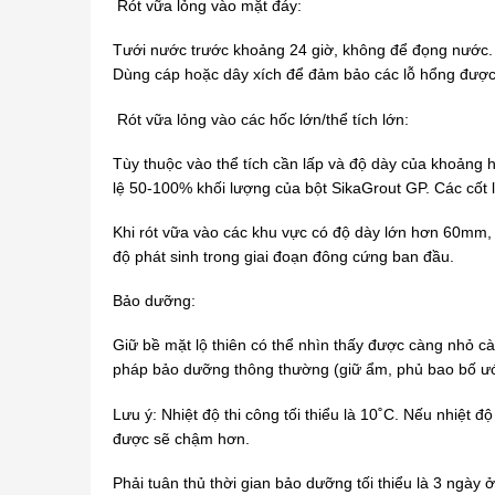
Rót vữa lỏng vào mặt đáy:
Tưới nước trước khoảng 24 giờ, không để đọng nước. G
Dùng cáp hoặc dây xích để đảm bảo các lỗ hổng được l
Rót vữa lỏng vào các hốc lớn/thể tích lớn:
Tùy thuộc vào thể tích cần lấp và độ dày của khoảng h
lệ 50-100% khối lượng của bột SikaGrout GP. Các cốt li
Khi rót vữa vào các khu vực có độ dày lớn hơn 60mm, 
độ phát sinh trong giai đoạn đông cứng ban đầu.
Bảo dưỡng:
Giữ bề mặt lộ thiên có thể nhìn thấy được càng nhỏ c
pháp bảo dưỡng thông thường (giữ ẩm, phủ bao bố ướ
Lưu ý: Nhiệt độ thi công tối thiểu là 10˚C. Nếu nhiệt đ
được sẽ chậm hơn.
Phải tuân thủ thời gian bảo dưỡng tối thiểu là 3 ngày 