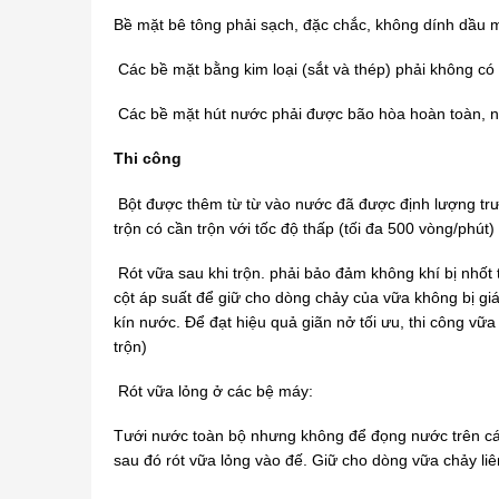
Bề mặt bê tông phải sạch, đặc chắc, không dính dầu 
Các bề mặt bằng kim loại (sắt và thép) phải không có 
Các bề mặt hút nước phải được bão hòa hoàn toàn, 
Thi công
Bột được thêm từ từ vào nước đã được định lượng tr
trộn có cần trộn với tốc độ thấp (tối đa 500 vòng/phút)
Rót vữa sau khi trộn. phải bảo đảm không khí bị nhốt t
cột áp suất để giữ cho dòng chảy của vữa không bị g
kín nước. Để đạt hiệu quả giãn nở tối ưu, thi công vữa
trộn)
Rót vữa lỏng ở các bệ máy:
Tưới nước toàn bộ nhưng không để đọng nước trên các l
sau đó rót vữa lỏng vào đế. Giữ cho dòng vữa chảy liê