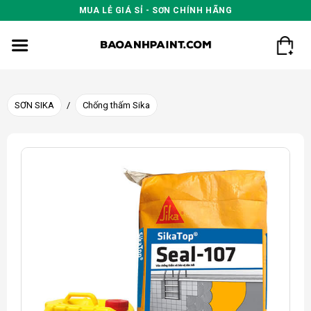
Skip
MUA LẺ GIÁ SỈ - SƠN CHÍNH HÃNG
to
content
SƠN SIKA
/
Chống thấm Sika