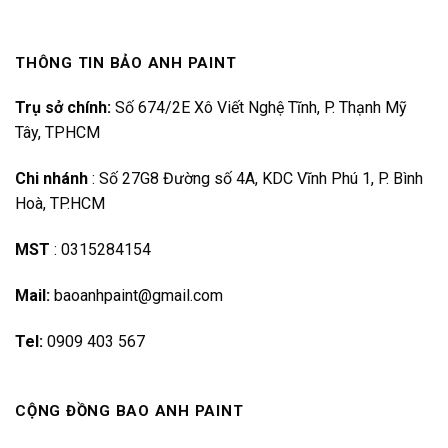
THÔNG TIN BẢO ANH PAINT
Trụ sở chính:
Số 674/2E Xô Viết Nghệ Tĩnh, P. Thạnh Mỹ
Tây, TPHCM
Chi nhánh
:
Số 27G8 Đường số 4A, KDC Vĩnh Phú 1, P. Bình
Hoà, TP.HCM
MST
:
0315284154
Mail:
baoanhpaint@gmail.com
Tel:
0909 403 567
CỘNG ĐỒNG BAO ANH PAINT