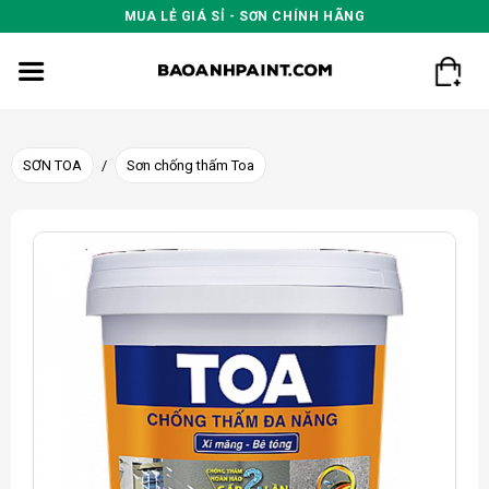
Skip
MUA LẺ GIÁ SỈ - SƠN CHÍNH HÃNG
to
content
SƠN TOA
/
Sơn chống thấm Toa