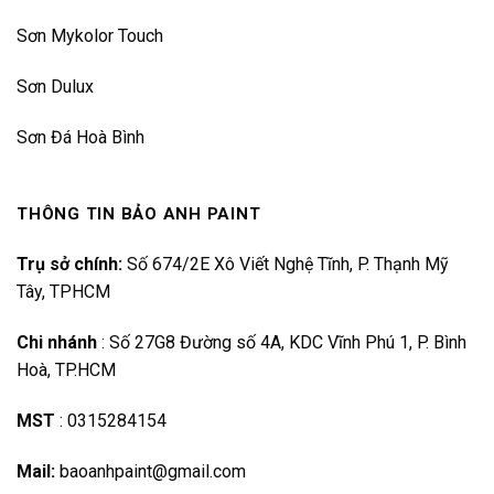
Sơn Mykolor Touch
Sơn Dulux
Sơn Đá Hoà Bình
THÔNG TIN BẢO ANH PAINT
Trụ sở chính:
Số 674/2E Xô Viết Nghệ Tĩnh, P. Thạnh Mỹ
Tây, TPHCM
Chi nhánh
:
Số 27G8 Đường số 4A, KDC Vĩnh Phú 1, P. Bình
Hoà, TP.HCM
MST
:
0315284154
Mail:
baoanhpaint@gmail.com