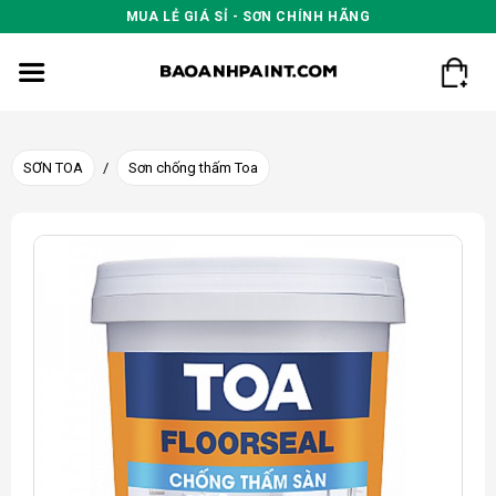
Skip
MUA LẺ GIÁ SỈ - SƠN CHÍNH HÃNG
to
content
SƠN TOA
/
Sơn chống thấm Toa