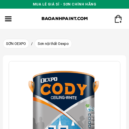
Skip
MUA LẺ GIÁ SỈ - SƠN CHÍNH HÃNG
to
content
SƠN OEXPO
/
Sơn nội thất Oexpo