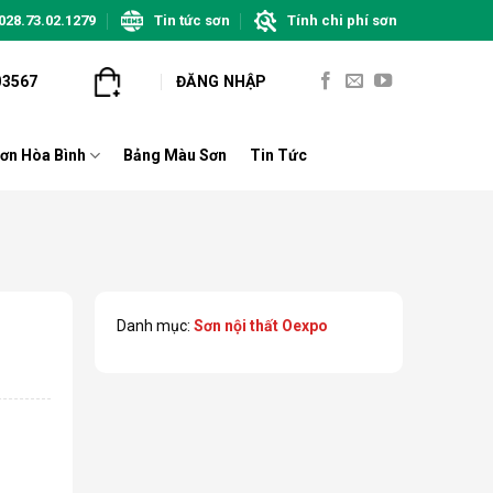
028.73.02.1279
Tin tức sơn
Tính chi phí sơn
03567
ĐĂNG NHẬP
ơn Hòa Bình
Bảng Màu Sơn
Tin Tức
Danh mục:
Sơn nội thất Oexpo