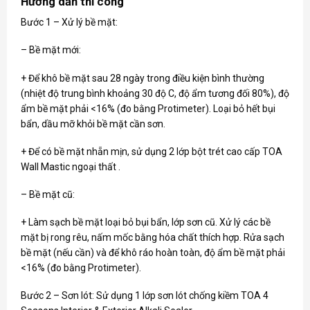
Hướng dẫn thi công
Bước 1 – Xử lý bề mặt:
– Bề mặt mới:
+ Để khô bề mặt sau 28 ngày trong điều kiện bình thường
(nhiệt độ trung bình khoảng 30 độ C, độ ẩm tương đối 80%), độ
ẩm bề mặt phải <16% (đo bằng Protimeter). Loại bỏ hết bụi
bẩn, dầu mỡ khỏi bề mặt cần sơn.
+ Để có bề mặt nhẵn mịn, sử dụng 2 lớp bột trét cao cấp TOA
Wall Mastic ngoại thất .
– Bề mặt cũ:
+ Làm sạch bề mặt loại bỏ bụi bẩn, lớp sơn cũ. Xử lý các bề
mặt bị rong rêu, nấm mốc bằng hóa chất thích hợp. Rửa sạch
bề mặt (nếu cần) và để khô ráo hoàn toàn, độ ẩm bề mặt phải
<16% (đo bằng Protimeter).
Bước 2 – Sơn lót: Sử dụng 1 lớp sơn lót chống kiềm TOA 4