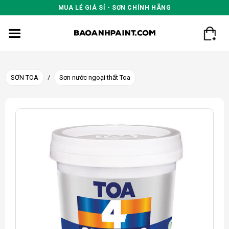
Skip
MUA LẺ GIÁ SỈ - SƠN CHÍNH HÃNG
to
content
SƠN TOA
/
Sơn nước ngoại thất Toa