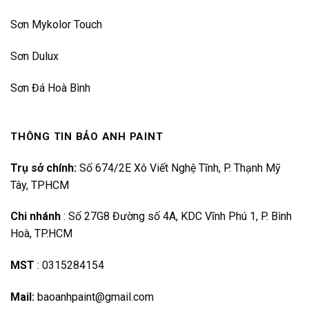
Sơn Mykolor Touch
Sơn Dulux
Sơn Đá Hoà Bình
THÔNG TIN BẢO ANH PAINT
Trụ sở chính:
Số 674/2E Xô Viết Nghệ Tĩnh, P. Thạnh Mỹ
Tây, TPHCM
Chi nhánh
:
Số 27G8 Đường số 4A, KDC Vĩnh Phú 1, P. Bình
Hoà, TP.HCM
MST
:
0315284154
Mail:
baoanhpaint@gmail.com