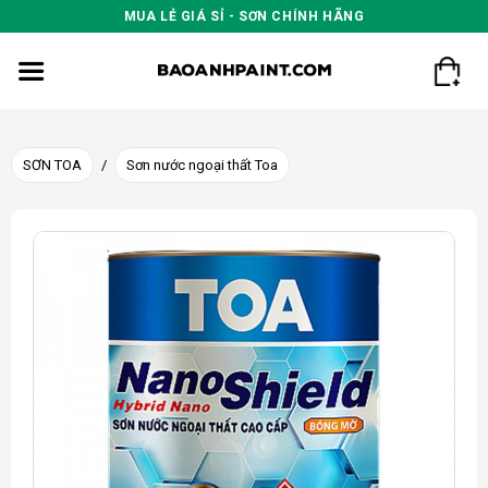
Skip
MUA LẺ GIÁ SỈ - SƠN CHÍNH HÃNG
to
content
SƠN TOA
/
Sơn nước ngoại thất Toa