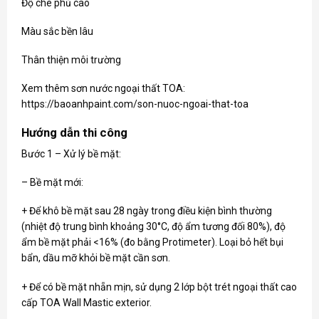
Độ che phủ cao
Màu sắc bền lâu
Thân thiện môi trường
Xem thêm sơn nước ngoại thất TOA:
https://baoanhpaint.com/son-nuoc-ngoai-that-toa
Hướng dẫn thi công
Bước 1 – Xử lý bề mặt:
– Bề mặt mới:
+ Để khô bề mặt sau 28 ngày trong điều kiện bình thường
(nhiệt độ trung bình khoảng 30°C, độ ẩm tương đối 80%), độ
ẩm bề mặt phải <16% (đo bằng Protimeter). Loại bỏ hết bụi
bẩn, dầu mỡ khỏi bề mặt cần sơn.
+ Để có bề mặt nhẵn mịn, sử dụng 2 lớp bột trét ngoại thất cao
cấp TOA Wall Mastic exterior.