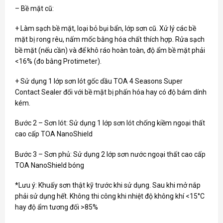
– Bề mặt cũ:
+ Làm sạch bề mặt, loại bỏ bụi bẩn, lớp sơn cũ. Xử lý các bề
mặt bị rong rêu, nấm mốc bằng hóa chất thích hợp. Rửa sạch
bề mặt (nếu cần) và để khô ráo hoàn toàn, độ ẩm bề mặt phải
<16% (đo bằng Protimeter).
+ Sử dụng 1 lớp sơn lót gốc dầu TOA 4 Seasons Super
Contact Sealer đối với bề mặt bị phấn hóa hay có độ bám dính
kém.
Bước 2 – Sơn lót: Sử dụng 1 lớp sơn lót chống kiềm ngoại thất
cao cấp TOA NanoShield
Bước 3 – Sơn phủ: Sử dụng 2 lớp sơn nước ngoại thất cao cấp
TOA NanoShield bóng
*Lưu ý: Khuấy sơn thật kỹ trước khi sử dụng. Sau khi mở nắp
phải sử dụng hết. Không thi công khi nhiệt độ không khí <15°C
hay độ ẩm tương đối >85%