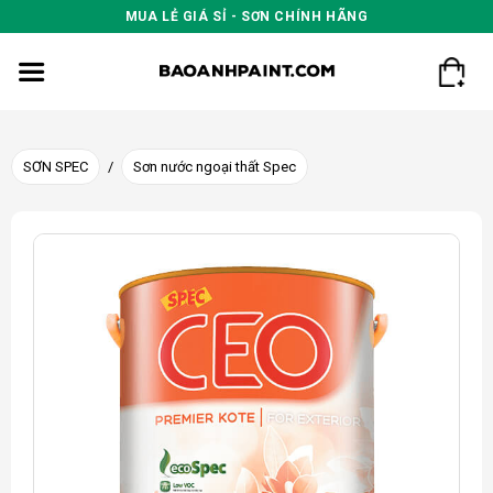
Skip
MUA LẺ GIÁ SỈ - SƠN CHÍNH HÃNG
to
content
SƠN SPEC
/
Sơn nước ngoại thất Spec