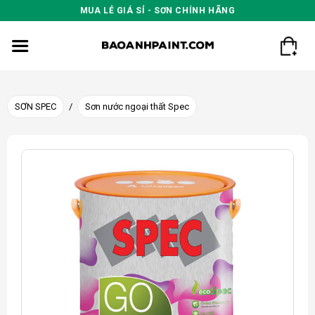
Skip
MUA LẺ GIÁ SỈ - SƠN CHÍNH HÃNG
to
content
SƠN SPEC
/
Sơn nước ngoại thất Spec