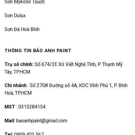
Sơn Mykolor Touch
Sơn Dulux
Sơn Đá Hoà Bình
THÔNG TIN BẢO ANH PAINT
Trụ sở chính:
Số 674/2E Xô Viết Nghệ Tĩnh, P. Thạnh Mỹ
Tây, TPHCM
Chi nhánh
:
Số 27G8 Đường số 4A, KDC Vĩnh Phú 1, P. Bình
Hoà, TP.HCM
MST
:
0315284154
Mail:
baoanhpaint@gmail.com
Tel:
0909 403 567