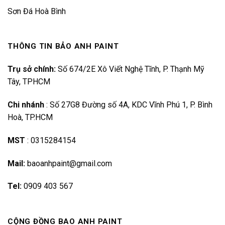
Sơn Đá Hoà Bình
THÔNG TIN BẢO ANH PAINT
Trụ sở chính:
Số 674/2E Xô Viết Nghệ Tĩnh, P. Thạnh Mỹ
Tây, TPHCM
Chi nhánh
:
Số 27G8 Đường số 4A, KDC Vĩnh Phú 1, P. Bình
Hoà, TP.HCM
MST
:
0315284154
Mail:
baoanhpaint@gmail.com
Tel:
0909 403 567
CỘNG ĐỒNG BAO ANH PAINT