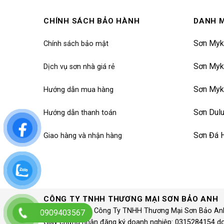
CHÍNH SÁCH BẢO HÀNH
DANH 
Sơn Myk
Chính sách bảo mật
Sơn Myk
Dịch vụ sơn nhà giá rẻ
Sơn Myk
Hướng dẫn mua hàng
Sơn Dul
Hướng dẫn thanh toán
Sơn Đá 
Giao hàng và nhận hàng
CÔNG TY TNHH THƯƠNG MẠI SƠN BẢO ANH
© 1997 – 2020 Công Ty TNHH Thương Mại Sơn Bảo An
0909403567
Giấy chứng nhận đăng ký doanh nghiệp: 0315284154 d