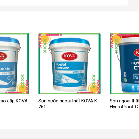
 cao cấp KOVA
Sơn nước ngoại thất KOVA K-
Sơn ngoại thấ
261
HydroProof C