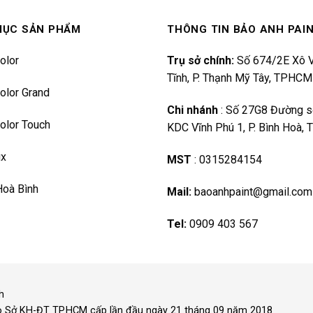
MỤC SẢN PHẨM
THÔNG TIN BẢO ANH PAI
olor
Trụ sở chính:
Số 674/2E Xô V
Tĩnh, P. Thạnh Mỹ Tây, TPHCM
olor Grand
Chi nhánh
:
Số 27G8 Đường s
olor Touch
KDC Vĩnh Phú 1, P. Bình Hoà,
ux
MST
:
0315284154
Hoà Bình
Mail:
baoanhpaint@gmail.com
Tel:
0909 403 567
h
o Sở KH-ĐT TP.HCM cấp lần đầu ngày 21 tháng 09 năm 2018