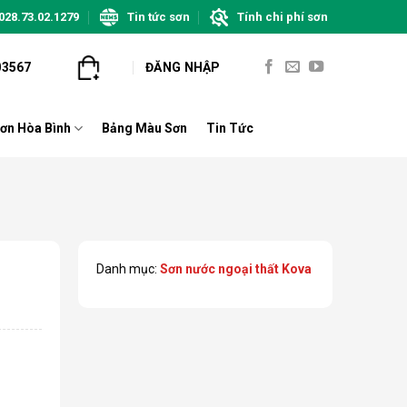
028.73.02.1279
Tin tức sơn
Tính chi phí sơn
03567
ĐĂNG NHẬP
ơn Hòa Bình
Bảng Màu Sơn
Tin Tức
Danh mục:
Sơn nước ngoại thất Kova