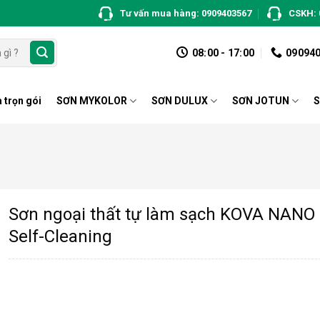
Tư vấn mua hàng: 0909403567
CSKH: 
08:00 - 17:00
09094
 trọn gói
SƠN MYKOLOR
SƠN DULUX
SƠN JOTUN
S
Sơn ngoại thất tự làm sạch KOVA NANO
Self-Cleaning