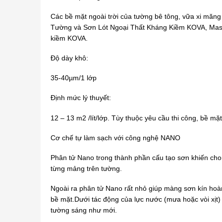
Các bề mặt ngoài trời của tường bê tông, vữa xi mă
Tường và Sơn Lót Ngoại Thất Kháng Kiềm KOVA, Mastic
kiềm KOVA.
Độ dày khô:
35-40µm/1 lớp
Định mức lý thuyết:
12 – 13 m2 /lít/lớp. Tùy thuộc yêu cầu thi công, bề mặt
Cơ chế tự làm sạch với công nghệ NANO
Phân tử Nano trong thành phần cấu tạo sơn khiến cho 
từng mảng trên tường.
Ngoài ra phân tử Nano rất nhỏ giúp màng sơn kín hoàn 
bề mặt.Dưới tác động của lực nước (mưa hoặc vòi xịt)
tường sáng như mới.