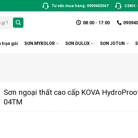
Tư vấn mua hàng: 0909403567
CSKH: 
08:00 - 17:00
09094
 trọn gói
SƠN MYKOLOR
SƠN DULUX
SƠN JOTUN
S
Sơn ngoại thất cao cấp KOVA HydroProo
04TM