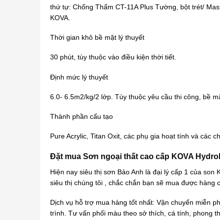
thứ tự: Chống Thấm CT-11A Plus Tường, bột trét/ Masti
KOVA.
Thời gian khô bề mặt lý thuyết
30 phút, tùy thuộc vào điều kiện thời tiết.
Định mức lý thuyết
6.0- 6.5m2/kg/2 lớp. Tùy thuộc yêu cầu thi công, bề mặ
Thành phần cấu tạo
Pure Acrylic, Titan Oxit, các phụ gia hoạt tính và các c
Đặt mua Sơn ngoại thất cao cấp KOVA HydroP
Hiện nay siêu thị sơn Bảo Anh là đại lý cấp 1 của
son 
siêu thị chúng tôi , chắc chắn bạn sẽ mua được hàng c
Dịch vụ hỗ trợ mua hàng tốt nhất: Vận chuyển miễn ph
trình. Tư vấn phối màu theo sở thích, cá tính, phong 