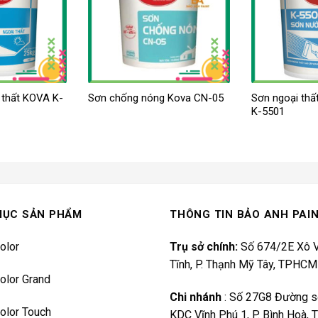
 thất KOVA K-
Sơn chống nóng Kova CN-05
Sơn ngoại thấ
K-5501
MỤC SẢN PHẨM
THÔNG TIN BẢO ANH PAI
olor
Trụ sở chính:
Số 674/2E Xô V
Tĩnh, P. Thạnh Mỹ Tây, TPHCM
olor Grand
Chi nhánh
:
Số 27G8 Đường s
olor Touch
KDC Vĩnh Phú 1, P. Bình Hoà,