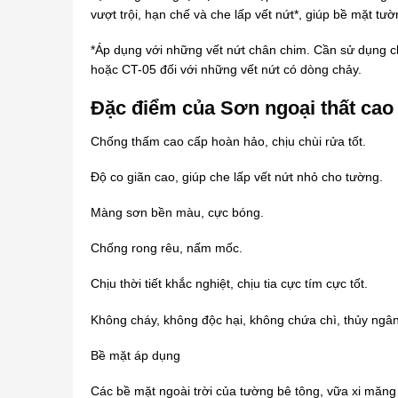
vượt trội, hạn chế và che lấp vết nứt*, giúp bề mặt tư
*Áp dụng với những vết nứt chân chim. Cần sử dụng 
hoặc CT-05 đối với những vết nứt có dòng chảy.
Đặc điểm của Sơn ngoại thất ca
Chống thấm cao cấp hoàn hảo, chịu chùi rửa tốt.
Độ co giãn cao, giúp che lấp vết nứt nhỏ cho tường.
Màng sơn bền màu, cực bóng.
Chống rong rêu, nấm mốc.
Chịu thời tiết khắc nghiệt, chịu tia cực tím cực tốt.
Không cháy, không độc hại, không chứa chì, thủy ngân
Bề mặt áp dụng
Các bề mặt ngoài trời của tường bê tông, vữa xi măn