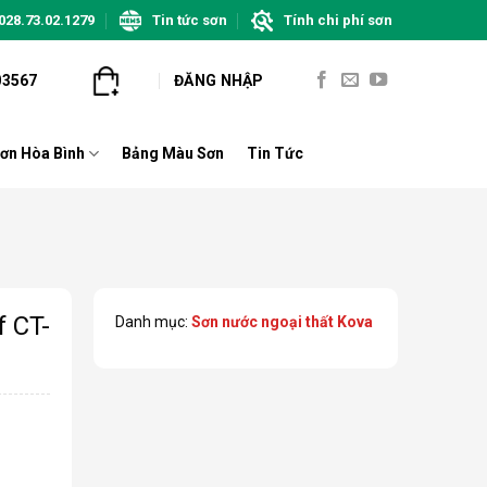
028.73.02.1279
Tin tức sơn
Tính chi phí sơn
03567
ĐĂNG NHẬP
ơn Hòa Bình
Bảng Màu Sơn
Tin Tức
f CT-
Danh mục:
Sơn nước ngoại thất Kova