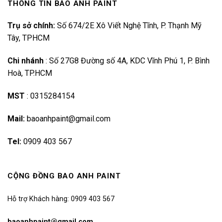
THÔNG TIN BẢO ANH PAINT
Trụ sở chính:
Số 674/2E Xô Viết Nghệ Tĩnh, P. Thạnh Mỹ
Tây, TPHCM
Chi nhánh
:
Số 27G8 Đường số 4A, KDC Vĩnh Phú 1, P. Bình
Hoà, TP.HCM
MST
:
0315284154
Mail:
baoanhpaint@gmail.com
Tel:
0909 403 567
CỘNG ĐỒNG BAO ANH PAINT
Hỗ trợ Khách hàng: 0909 403 567
baoanhpaint@gmail.com