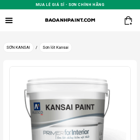
Skip
MUA LẺ GIÁ SỈ - SƠN CHÍNH HÃNG
to
content
SƠN KANSAI
/
Sơn lót Kansai