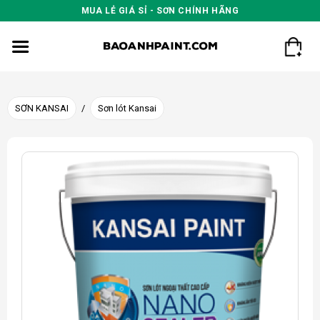
Skip
MUA LẺ GIÁ SỈ - SƠN CHÍNH HÃNG
to
content
SƠN KANSAI
/
Sơn lót Kansai