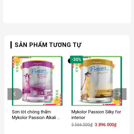
SẢN PHẨM TƯƠNG TỰ
-30%
Sơn lót chóng thấm
Mykolor Passion Silky for
Mykolor Passion Alkali &
interior
Water Seal Primer For Ext
Giá
Giá
5.566.000
₫
3.896.000
₫
gốc
hiện
là:
tại