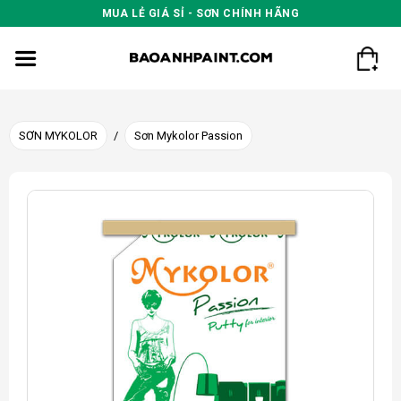
Skip
MUA LẺ GIÁ SỈ - SƠN CHÍNH HÃNG
to
content
SƠN MYKOLOR
/
Sơn Mykolor Passion