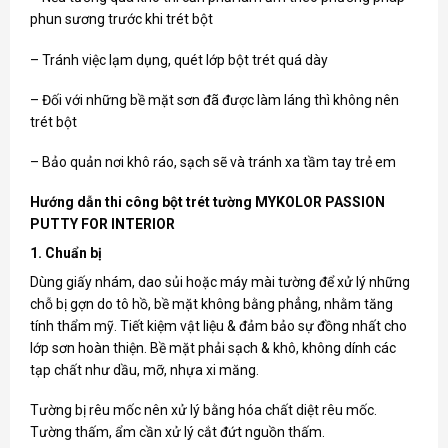
phun sương trước khi trét bột
– Tránh việc lạm dụng, quét lớp bột trét quá dày
– Đối với những bề mặt sơn đã được làm láng thì không nên
trét bột
– Bảo quản nơi khô ráo, sạch sẽ và tránh xa tầm tay trẻ em
Hướng dẫn thi công bột trét tường MYKOLOR PASSION
PUTTY FOR INTERIOR
1. Chuẩn bị
Dùng giấy nhám, dao sủi hoặc máy mài tường để xử lý những
chỗ bị gợn do tô hồ, bề mặt không bằng phẳng, nhằm tăng
tính thẩm mỹ. Tiết kiệm vật liệu & đảm bảo sự đồng nhất cho
lớp sơn hoàn thiện. Bề mặt phải sạch & khô, không dính các
tạp chất như dầu, mỡ, nhựa xi măng.
Tường bị rêu mốc nên xử lý bằng hóa chất diệt rêu mốc.
Tường thấm, ẩm cần xử lý cắt đứt nguồn thấm.