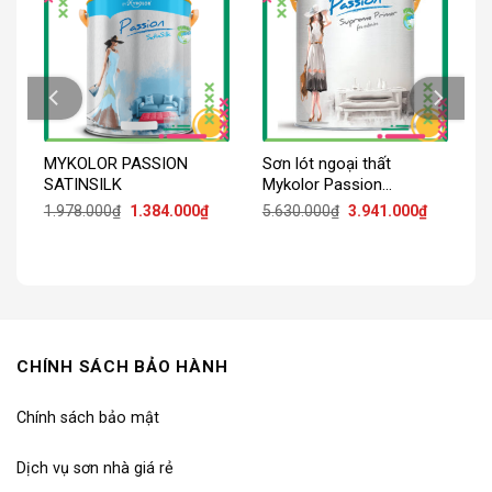
MYKOLOR PASSION
Sơn lót ngoại thất
ha
SATINSILK
Mykolor Passion
Supreme Primer For
Giá
Giá
Giá
Giá
1.978.000
₫
1.384.000
₫
5.630.000
₫
3.941.000
₫
gốc
hiện
gốc
hiện
Exterior
là:
tại
là:
tại
1.978.000₫.
là:
5.630.000₫.
là:
1.384.000₫.
3.941.000
CHÍNH SÁCH BẢO HÀNH
Chính sách bảo mật
Dịch vụ sơn nhà giá rẻ