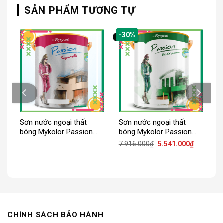
SẢN PHẨM TƯƠNG TỰ
-30%
r
Sơn nước ngoại thất
Sơn nước ngoại thất
bóng Mykolor Passion
bóng Mykolor Passion
Supersilk For Ext
Silky For Ext
iá
Giá
Giá
7.916.000
₫
5.541.000
₫
iện
gốc
hiện
ại
là:
tại
:
7.916.000₫.
là:
.458.000₫.
5.541.000
CHÍNH SÁCH BẢO HÀNH