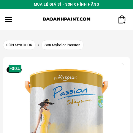
Skip
MUA LẺ GIÁ SỈ - SƠN CHÍNH HÃNG
to
content
SƠN MYKOLOR
/
Sơn Mykolor Passion
-30%