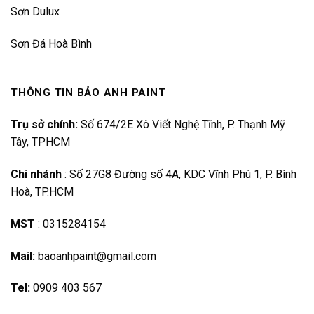
Sơn Dulux
Sơn Đá Hoà Bình
THÔNG TIN BẢO ANH PAINT
Trụ sở chính:
Số 674/2E Xô Viết Nghệ Tĩnh, P. Thạnh Mỹ
Tây, TPHCM
Chi nhánh
:
Số 27G8 Đường số 4A, KDC Vĩnh Phú 1, P. Bình
Hoà, TP.HCM
MST
:
0315284154
Mail:
baoanhpaint@gmail.com
Tel:
0909 403 567