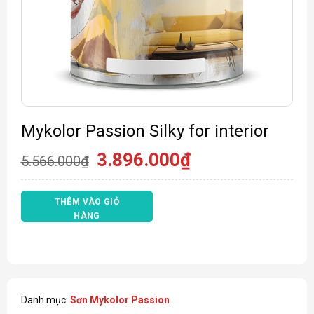
Mykolor Passion Silky for interior
Giá
Giá
3.896.000
₫
5.566.000
₫
gốc
hiện
là:
tại
5.566.000₫.
là:
THÊM VÀO GIỎ
3.896.000₫.
HÀNG
Danh mục:
Sơn Mykolor Passion