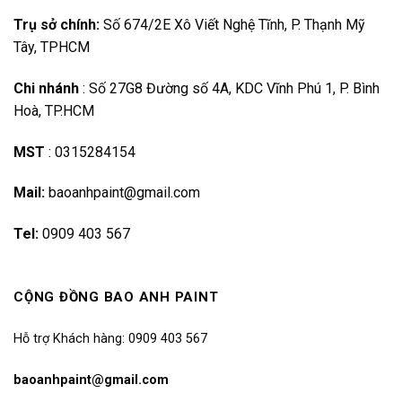
Trụ sở chính:
Số 674/2E Xô Viết Nghệ Tĩnh, P. Thạnh Mỹ
Tây, TPHCM
Chi nhánh
:
Số 27G8 Đường số 4A, KDC Vĩnh Phú 1, P. Bình
Hoà, TP.HCM
MST
:
0315284154
Mail:
baoanhpaint@gmail.com
Tel:
0909 403 567
CỘNG ĐỒNG BAO ANH PAINT
Hỗ trợ Khách hàng: 0909 403 567
baoanhpaint@gmail.com