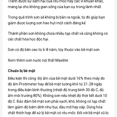
Tránh được sự xâm hại của rêu mốc hay các vi khuẩn khác,
mang lại cho không gian sống của bạn sự trong lành nhất.
Trong quá trình sơn sẽ không bị bắn ra ngoài, từ đó giúp bạn
giảm được lượng sơn hao hụt một cách đáng kể.
Thành phần sơn không chứa nhiều tạp chất và cũng không có
các chất hóa học độc hại.
Sơn có độ bền cao từ 6-8 năm, tùy thuộc vào bề mặt sơn.
Xem thêm sơn nước nội thất Maxilite:
Chuẩn bị bề mặt
Điều kiện thi công: Độ ẩm của bề mặt dưới 16% theo máy đo
độ ẩm Protimeter hay để bề mặt tường khô từ 21-28 ngày
trong điều kiện bình thường (nhiệt độ trung bình 30 độ C, độ
ẩm môi trường 80%). Không sơn nếu nhiệt độ thời tiết dưới 10
độ C. Bảo đảm bề mặt sơn phải sạch, khô, không có tạp chất
làm giảm độ bám dính như bụi, dầu mỡ hay sáp. Dùng hóa
chất thích hợp để xử lý bề mặt có rêu mốc. Đối với bề mặt cũ bị