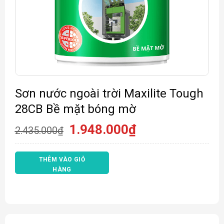
Sơn nước ngoài trời Maxilite Tough
28CB Bề mặt bóng mờ
Giá
Giá
1.948.000
₫
2.435.000
₫
gốc
hiện
là:
tại
2.435.000₫.
là:
THÊM VÀO GIỎ
1.948.000₫.
HÀNG