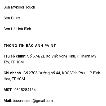
Sơn Mykolor Touch
Sơn Dulux
Sơn Đá Hoà Bình
THÔNG TIN BẢO ANH PAINT
Trụ sở chính:
Số 674/2E Xô Viết Nghệ Tĩnh, P. Thạnh Mỹ
Tây, TPHCM
Chi nhánh
:
Số 27G8 Đường số 4A, KDC Vĩnh Phú 1, P. Bình
Hoà, TP.HCM
MST
:
0315284154
Mail:
baoanhpaint@gmail.com