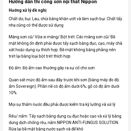
Hướng dẫn thi công sơn nội thất Nippon
Hướng xử lý đề nghị
Chất dơ, bụi: Lau, chùi bằng khăn ướt và làm sạch bụi. Chất tẩy
nhẹ cũng có thể được sử dụng
Màng sơn cũ/ Vữa xi măng/ Bột trét: Các màng sơn cũ/ Bề
mặt không ổn định phải được tẩy sạch bằng đục, cạo, máy chà
xát hoặc dụng cụ thích hợp. Bề mặt không bằng phẳng nên
trét lại bằng loại bột trét thích hợp
Độ ẩm: Độ ẩm cao thường gây ra sự cố cho sơn
Quan sát mức độ ẩm sau đây trước khi sơn (bằng máy đo độ
ẩm Sovereign): Phần nề có độ ẩm dưới 6%; gỗ có độ ẩm dưới
10%
Mọi sự thấm nước đều phải được kiểm tra kỹ lưỡng và xử lý
Rêu/ nấm: Tẩy sạch bằng dụng cụ đục hoặc cạo và xử lý bằng
dung dịch chống rêu, nấm NIPPON ANTI-FUNGUS SOLUTION.
Rửa lại bề mặt bằng nước sạch và để khô