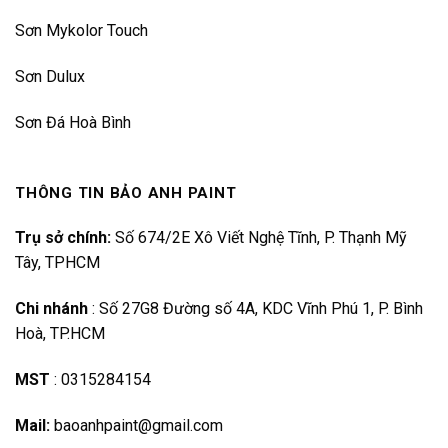
Sơn Mykolor Touch
Sơn Dulux
Sơn Đá Hoà Bình
THÔNG TIN BẢO ANH PAINT
Trụ sở chính:
Số 674/2E Xô Viết Nghệ Tĩnh, P. Thạnh Mỹ
Tây, TPHCM
Chi nhánh
:
Số 27G8 Đường số 4A, KDC Vĩnh Phú 1, P. Bình
Hoà, TP.HCM
MST
:
0315284154
Mail:
baoanhpaint@gmail.com