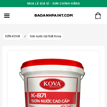
Skip
MUA LẺ GIÁ SỈ - SƠN CHÍNH HÃNG
to
content
SƠN KOVA
/
Sơn nước nội thất Kova