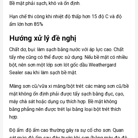
Bề mặt phải sạch, khô và ổn định.
Hạn chế thi công khi nhiệt độ thấp hơn 15 độ C và độ
ẩm lớn hơn 85%
Hướng xử lý đề nghị
Chất dơ, bụi: làm sạch bằng nước với áp lực cao. Chất
tẩy nhẹ cũng có thể được sử dụng. Nếu bề mặt có nhiều
bột, nên sơn một lớp sơn lót gốc dầu Weathergard
Sealer sau khi làm sạch bề mặt.
Màng sơn cũ/vữa xi măng/bột trét: các màng sơn cũ/bề
mặt không ổn định phải được tẩy sạch bằng đục, cạo,
máy chà sát hoặc dụng cụ thích hợp. Bề mặt không
bằng phẳng nên được trét lại bằng loại bột trét thích
hợp.
Độ ẩm: độ ẩm cao thường gây ra sự cố cho sơn. Quan
sát mức độ ẩm sau đây trước khi sơn (bằng máy đo độ