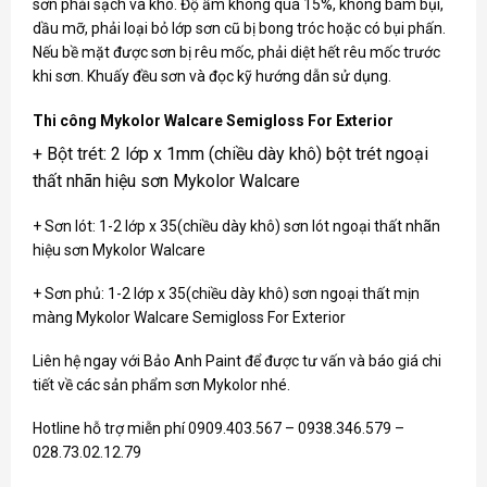
sơn phải sạch và khô. Độ ẩm không quá 15%, không bám bụi,
dầu mỡ, phải loại bỏ lớp sơn cũ bị bong tróc hoặc có bụi phấn.
Nếu bề mặt được sơn bị rêu mốc, phải diệt hết rêu mốc trước
khi sơn. Khuấy đều sơn và đọc kỹ hướng dẫn sử dụng.
Thi công Mykolor Walcare Semigloss For Exterior
+ Bột trét: 2 lớp x 1mm (chiều dày khô) bột trét ngoại
thất nhãn hiệu sơn Mykolor Walcare
+ Sơn lót: 1-2 lớp x 35(chiều dày khô) sơn lót ngoại thất nhãn
hiệu sơn Mykolor Walcare
+ Sơn phủ: 1-2 lớp x 35(chiều dày khô) sơn ngoại thất mịn
màng Mykolor Walcare Semigloss For Exterior
Liên hệ ngay với Bảo Anh Paint để được tư vấn và báo giá chi
tiết về các sản phẩm sơn
Mykolor
nhé.
Hotline hỗ trợ miễn phí 0909.403.567 – 0938.346.579 –
028.73.02.12.79