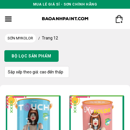
Skip
MUA LẺ GIÁ SỈ - SƠN CHÍNH HÃNG
to
content
Trang 12
SƠN MYKOLOR
/
BỘ LỌC SẢN PHẨM