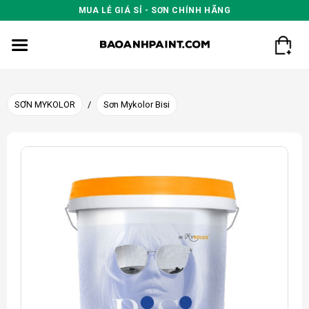
Skip
MUA LẺ GIÁ SỈ - SƠN CHÍNH HÃNG
to
content
SƠN MYKOLOR
/
Sơn Mykolor Bisi