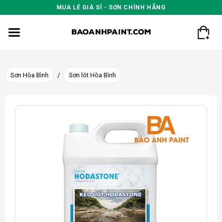
Skip
MUA LẺ GIÁ SỈ - SƠN CHÍNH HÃNG
to
content
Sơn Hòa Bình
/
Sơn lót Hòa Bình