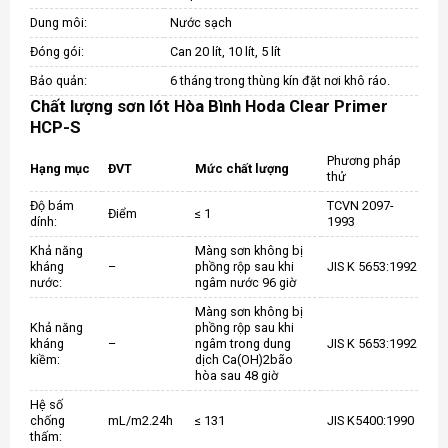
Dung môi:
Nước sạch
Đóng gói:
Can 20 lít, 10 lít, 5 lít
Bảo quản:
6 tháng trong thùng kín đặt nơi khô ráo.
Chất lượng sơn lót Hòa Bình Hoda Clear Primer
HCP-S
Phương pháp
Hạng mục
ĐVT
Mức chất lượng
thử
Độ bám
TCVN 2097-
Điểm
≤ 1
dính:
1993
Khả năng
Màng sơn không bị
kháng
–
phồng rộp sau khi
JIS K 5653:1992
nước:
ngâm nước 96 giờ
Màng sơn không bị
Khả năng
phồng rộp sau khi
kháng
–
ngâm trong dung
JIS K 5653:1992
kiềm:
dịch Ca(OH)2bão
hòa sau 48 giờ
Hệ số
chống
mL/m2.24h
≤ 131
JIS K5400:1990
thấm: