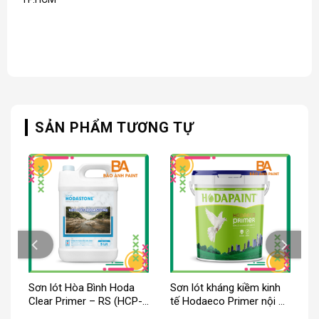
SẢN PHẨM TƯƠNG TỰ
r
Sơn lót Hòa Bình Hoda
Sơn lót kháng kiềm kinh
oà
Clear Primer – RS (HCP-
tế Hodaeco Primer nội &
RS)
ngoại thất