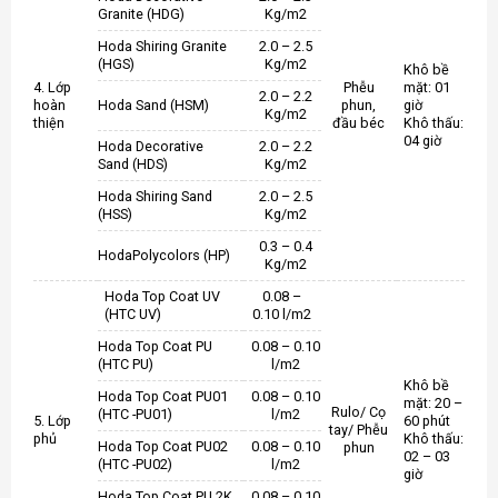
Granite (HDG)
Kg/m2
Hoda Shiring Granite
2.0 – 2.5
(HGS)
Kg/m2
Khô bề
4. Lớp
Phễu
mặt: 01
2.0 – 2.2
hoàn
Hoda Sand (HSM)
phun,
giờ
Kg/m2
thiện
đầu béc
Khô thấu:
04 giờ
Hoda Decorative
2.0 – 2.2
Sand (HDS)
Kg/m2
Hoda Shiring Sand
2.0 – 2.5
(HSS)
Kg/m2
0.3 – 0.4
HodaPolycolors (HP)
Kg/m2
Hoda Top Coat UV
0.08 –
(HTC UV)
0.10 l/m2
Hoda Top Coat PU
0.08 – 0.10
(HTC PU)
l/m2
Khô bề
Hoda Top Coat PU01
0.08 – 0.10
mặt: 20 –
Rulo/ Cọ
(HTC -PU01)
l/m2
5. Lớp
60 phút
tay/ Phễu
phủ
Khô thấu:
Hoda Top Coat PU02
0.08 – 0.10
phun
02 – 03
(HTC -PU02)
l/m2
giờ
Hoda Top Coat PU 2K
0.08 – 0.10