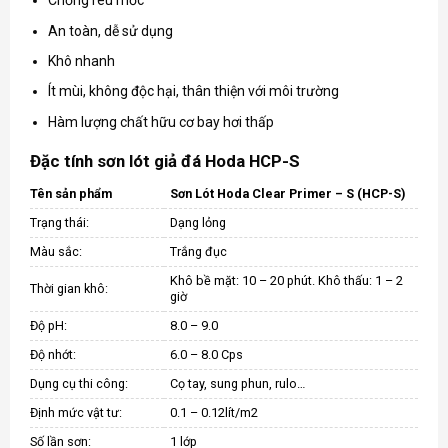
Chống rêu mốc
An toàn, dễ sử dụng
Khô nhanh
Ít mùi, không độc hại, thân thiện với môi trường
Hàm lượng chất hữu cơ bay hơi thấp
Đặc tính sơn lót giả đá Hoda HCP-S
Tên sản phẩm
Sơn Lót Hoda Clear Primer – S (HCP-S)
Trạng thái:
Dạng lỏng
Màu sắc:
Trắng đục
Khô bề mặt: 10 – 20 phút. Khô thấu: 1 – 2
Thời gian khô:
giờ
Độ pH:
8.0 – 9.0
Độ nhớt:
6.0 – 8.0 Cps
Dụng cụ thi công:
Cọ tay, sung phun, rulo…
Định mức vật tư:
0.1 – 0.12lít/m2
Số lần sơn:
1 lớp