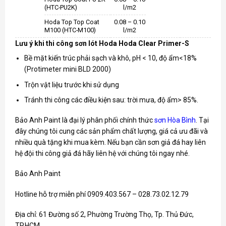
(HTC-PU2K)
l/m2
Hoda Top Top Coat
0.08 – 0.10
M100 (HTC-M100)
l/m2
Lưu ý khi thi công sơn lót Hoda Hoda Clear Primer-S
Bề mặt kiến trúc phải sạch và khô, pH < 10, độ ẩm<18%
(Protimeter mini BLD 2000)
Trộn vật liệu trước khi sử dụng
Tránh thi công các điều kiện sau: trời mưa, độ ẩm> 85%.
Bảo Anh Paint là đại lý phân phối chính thức
sơn Hòa Bình
. Tại
đây chúng tôi cung các sản phẩm chất lượng, giá cả ưu đãi và
nhiều quà tặng khi mua kèm. Nếu bạn cần sơn giả đá hay liên
hệ đội thi công giả đá hãy liên hệ với chúng tôi ngay nhé.
Bảo Anh Paint
Hotline hỗ trợ miễn phí 0909.403.567 – 028.73.02.12.79
Địa chỉ: 61 Đường số 2, Phường Trường Thọ, Tp. Thủ Đức,
TP.HCM