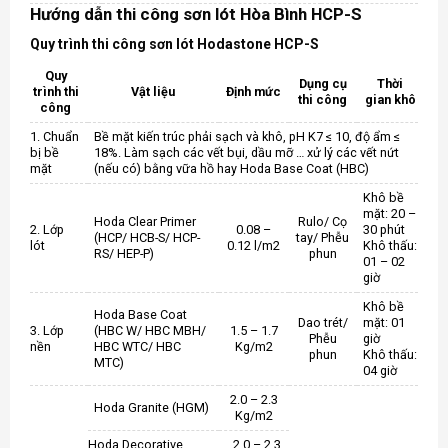
Hướng dẫn thi công sơn lót Hòa Bình HCP-S
Quy trình thi công sơn lót Hodastone HCP-S
Quy
Dụng cụ
Thời
trình thi
Vật liệu
Định mức
thi công
gian khô
công
1. Chuẩn
Bề mặt kiến trúc phải sạch và khô, pH K7 ≤ 10, độ ẩm ≤
bị bề
18%. Làm sạch các vết bụi, dầu mỡ … xử lý các vết nứt
mặt
(nếu có) bằng vữa hồ hay Hoda Base Coat (HBC)
Khô bề
mặt: 20 –
Hoda Clear Primer
Rulo/ Cọ
2. Lớp
0.08 –
30 phút
(HCP/ HCB-S/ HCP-
tay/ Phễu
lót
0.12 l/m2
Khô thấu:
RS/ HEP-P)
phun
01 – 02
giờ
Khô bề
Hoda Base Coat
Dao trét/
mặt: 01
3. Lớp
(HBC W/ HBC MBH/
1.5 – 1.7
Phễu
giờ
nền
HBC WTC/ HBC
Kg/m2
phun
Khô thấu:
MTC)
04 giờ
2.0 – 2.3
Hoda Granite (HGM)
Kg/m2
Hoda Decorative
2.0 – 2.3