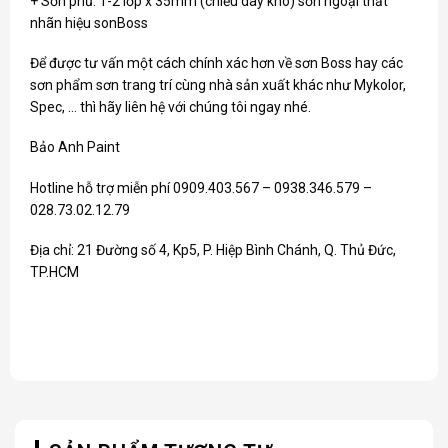
+ Sơn phủ: 1-2 lớp x 35mm (chiều dày khô) sơn ngoại thất
nhãn hiệu sonBoss
Để được tư vấn một cách chính xác hơn về
sơn Boss
hay các
sơn phẩm sơn trang trí cùng nhà sản xuất khác như
Mykolor
,
Spec
, … thì hãy liên hệ với chúng tôi ngay nhé.
Bảo Anh Paint
Hotline hỗ trợ miễn phí 0909.403.567 – 0938.346.579 –
028.73.02.12.79
Địa chỉ: 21 Đường số 4, Kp5, P. Hiệp Bình Chánh, Q. Thủ Đức,
TP.HCM