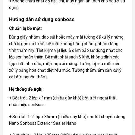
+ Không chứa chất độ hại, chì, thủy ngân an toàn cho người sử
dụng.
Hướng dẫn sử dụng sonboss
Chuẩn bị bề mặt:
Dùng giấy nhám, dao sủi hoặc máy mài tường để xử lý những
chỗ bị gợn do tô hồ, bề mặt không bằng phẳng, nhằm tăng
tính thẩm mỹ. Tiết kiệm vật liệu & đảm bảo sự đồng nhất cho
lớp sơn hoàn thiện. Bề mặt phải sạch & khô, không dính các
tạp chất như dầu, mỡ, nhựa xi măng. Tường bị rêu mốc nên
xử lý bằng hóa chất diệt rêu mốc. Tường thấm, ẩm cần xử lý
cắt đứt nguồn thấm.
Hệ thống đề nghị:
+ Bột trét: 2 lớp x 1mm (chiều dày khô) bột trét ngoại thất
nhãn hiệu sonBoss
+ Sơn lót: 1-2 lớp x 35mm (chiều dày khô) sơn lót chuyên dụng
Nano Sonboss Exterior Sealer Nano