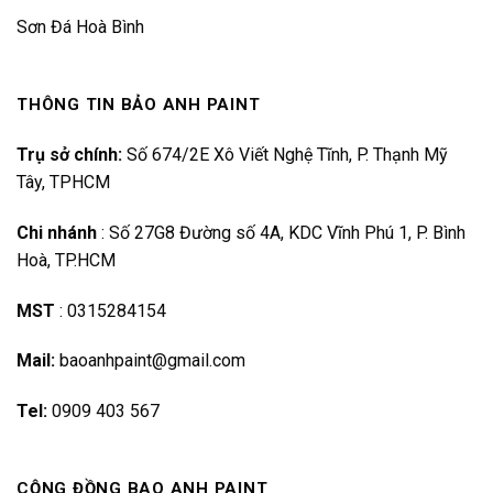
Sơn Đá Hoà Bình
THÔNG TIN BẢO ANH PAINT
Trụ sở chính:
Số 674/2E Xô Viết Nghệ Tĩnh, P. Thạnh Mỹ
Tây, TPHCM
Chi nhánh
:
Số 27G8 Đường số 4A, KDC Vĩnh Phú 1, P. Bình
Hoà, TP.HCM
MST
:
0315284154
Mail:
baoanhpaint@gmail.com
Tel:
0909 403 567
CỘNG ĐỒNG BAO ANH PAINT