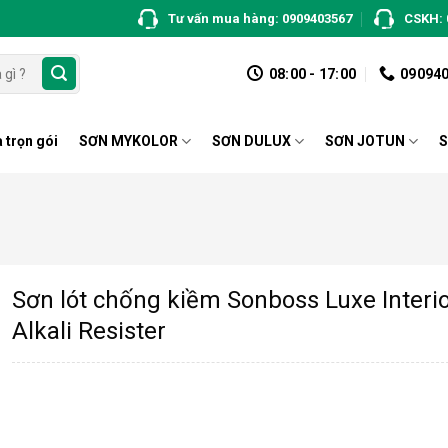
Tư vấn mua hàng: 0909403567
CSKH: 
08:00 - 17:00
09094
 trọn gói
SƠN MYKOLOR
SƠN DULUX
SƠN JOTUN
S
Sơn lót chống kiềm Sonboss Luxe Interi
Alkali Resister