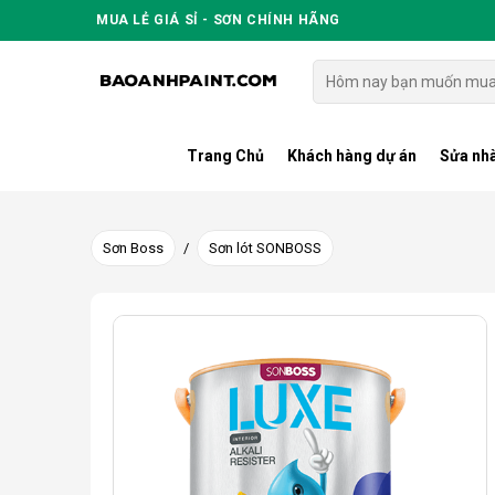
Skip
MUA LẺ GIÁ SỈ - SƠN CHÍNH HÃNG
to
content
Tìm
kiếm:
Trang Chủ
Khách hàng dự án
Sửa nhà
Sơn Boss
/
Sơn lót SONBOSS