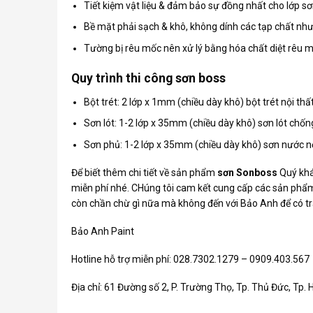
Tiết kiệm vật liệu & đảm bảo sự đồng nhất cho lớp sơ
Bề mặt phải sạch & khô, không dính các tạp chất nh
Tường bị rêu mốc nên xử lý bằng hóa chất diệt rêu 
Quy trình thi công sơn boss
Bột trét: 2 lớp x 1mm (chiều dày khô) bột trét nội t
Sơn lót: 1-2 lớp x 35mm (chiều dày khô) sơn lót chống
Sơn phủ: 1-2 lớp x 35mm (chiều dày khô) sơn nước n
Để biết thêm chi tiết về sản phẩm
sơn Sonboss
Quý khá
miễn phí nhé. CHúng tôi cam kết cung cấp các sản phẩm 
còn chần chừ gì nữa mà không đến với Bảo Anh để có t
Bảo Anh Paint
Hotline hỗ trợ miễn phí: 028.7302.1279 – 0909.403.567
Địa chỉ: 61 Đường số 2, P. Trường Thọ, Tp. Thủ Đức, Tp. 