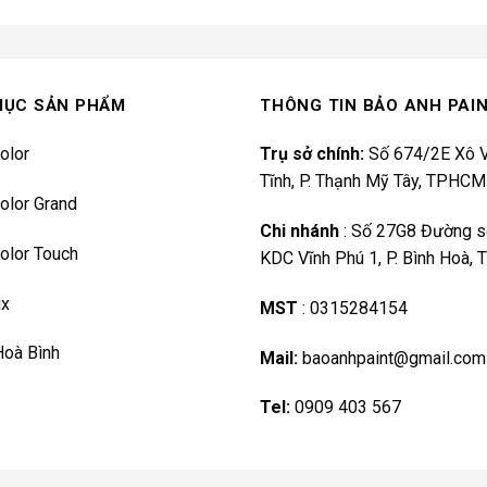
MỤC SẢN PHẨM
THÔNG TIN BẢO ANH PAI
olor
Trụ sở chính:
Số 674/2E Xô V
Tĩnh, P. Thạnh Mỹ Tây, TPHCM
olor Grand
Chi nhánh
:
Số 27G8 Đường s
olor Touch
KDC Vĩnh Phú 1, P. Bình Hoà,
ux
MST
:
0315284154
Hoà Bình
Mail:
baoanhpaint@gmail.com
Tel:
0909 403 567