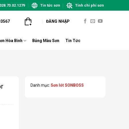
028.73.02.1279
Tin tức sơn
Tính chi phí sơn
03567
ĐĂNG NHẬP
ơn Hòa Bình
Bảng Màu Sơn
Tin Tức
or
Danh mục:
Sơn lót SONBOSS