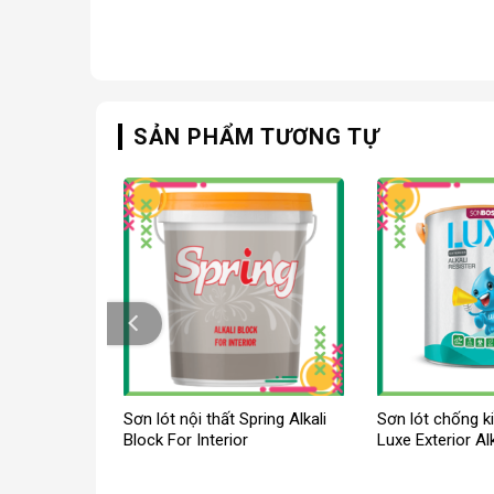
SẢN PHẨM TƯƠNG TỰ
t Sonboss
Sơn lót nội thất Spring Alkali
Sơn lót chống 
er Primer
Block For Interior
Luxe Exterior Alk