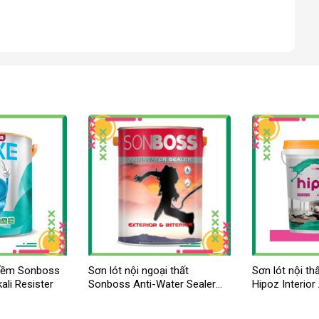
kiềm Sonboss
Sơn lót nội ngoại thất
Sơn lót nội t
ali Resister
Sonboss Anti-Water Sealer
Hipoz Interior 
Ext & Int