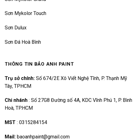
Sơn Mykolor Touch
Sơn Dulux
Sơn Đá Hoà Bình
THÔNG TIN BẢO ANH PAINT
Trụ sở chính:
Số 674/2E Xô Viết Nghệ Tĩnh, P. Thạnh Mỹ
Tây, TPHCM
Chi nhánh
:
Số 27G8 Đường số 4A, KDC Vĩnh Phú 1, P. Bình
Hoà, TP.HCM
MST
:
0315284154
Mail:
baoanhpaint@gmail.com