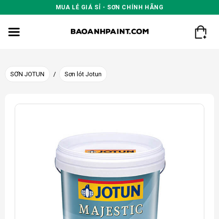
Skip
MUA LẺ GIÁ SỈ - SƠN CHÍNH HÃNG
to
content
SƠN JOTUN
/
Sơn lót Jotun