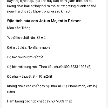
bay hơi) cực thấp, lọai sơn này bảo đảm giảm thiểu tối đa
lượng chất hữu cơ bay hơi ra môi trường xung quanh có thể
nguy hại cho sức khỏe trong và sau khi sơn.
Đặc tính của sơn Jotun Majestic Primer
Màu sắc: Trắng
% thể tích chất rắn: 32 ± 2
Điểm bắt lửa: Nonflammable
Độ bền với nước: Rất tốt
Độ bền với dung môi: Theo tiêu chuẩn ISO 3233:1998 (E)
Độ phủ lý thuyết: 8 – 10 m2/lít
Không chứa các chất gây hại như APEO, Phooc môn, kim loại
nặng
Hàm lượng các hợp chất bay hơi VOCs thấp