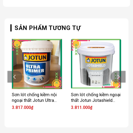
SẢN PHẨM TƯƠNG TỰ
Sơn lót chống kiềm nội
Sơn lót chống kiềm ngoại
ngoại thất Jotun Ultra
thất Jotun Jotashield
Primer
Primer
3.817.000
₫
3.811.000
₫