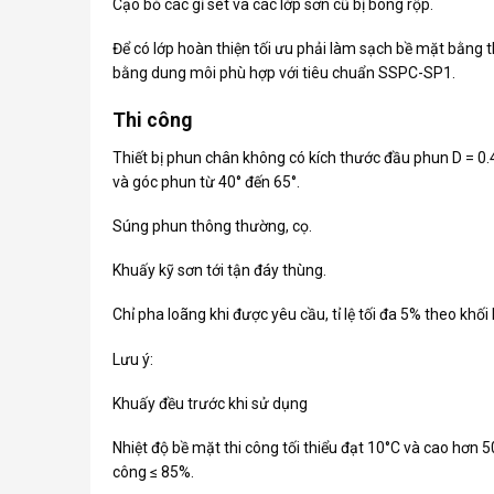
Cạo bỏ các gỉ sét và các lớp sơn cũ bị bong rộp.
Để có lớp hoàn thiện tối ưu phải làm sạch bề mặt bằng 
bằng dung môi phù hợp với tiêu chuẩn SSPC-SP1.
Thi công
Thiết bị phun chân không có kích thước đầu phun D = 0
và góc phun từ 40° đến 65°.
Súng phun thông thường, cọ.
Khuấy kỹ sơn tới tận đáy thùng.
Chỉ pha loãng khi được yêu cầu, tỉ lệ tối đa 5% theo khối
Lưu ý:
Khuấy đều trước khi sử dụng
Nhiệt độ bề mặt thi công tối thiểu đạt 10°C và cao hơn 
công ≤ 85%.