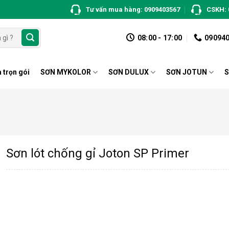
Tư vấn mua hàng: 0909403567
CSKH: 
08:00 - 17:00
09094
 trọn gói
SƠN MYKOLOR
SƠN DULUX
SƠN JOTUN
S
Sơn lót chống gỉ Joton SP Primer