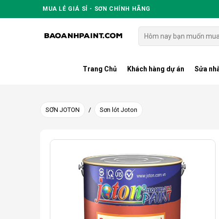
Skip
MUA LẺ GIÁ SỈ - SƠN CHÍNH HÃNG
to
content
Tìm
kiếm:
Trang Chủ
Khách hàng dự án
Sửa nhà
SƠN JOTON
/
Sơn lót Joton