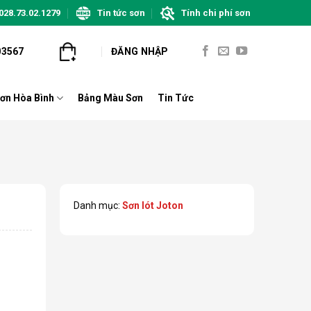
028.73.02.1279
Tin tức sơn
Tính chi phí sơn
03567
ĐĂNG NHẬP
ơn Hòa Bình
Bảng Màu Sơn
Tin Tức
Danh mục:
Sơn lót Joton