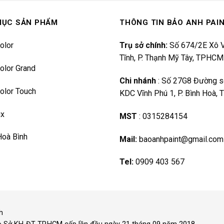
MỤC SẢN PHẨM
THÔNG TIN BẢO ANH PAI
olor
Trụ sở chính:
Số 674/2E Xô V
Tĩnh, P. Thạnh Mỹ Tây, TPHCM
olor Grand
Chi nhánh
:
Số 27G8 Đường s
olor Touch
KDC Vĩnh Phú 1, P. Bình Hoà,
ux
MST
:
0315284154
Hoà Bình
Mail:
baoanhpaint@gmail.com
Tel:
0909 403 567
h