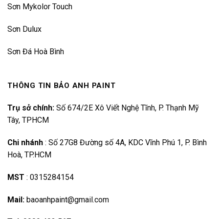
Sơn Mykolor Touch
Sơn Dulux
Sơn Đá Hoà Bình
THÔNG TIN BẢO ANH PAINT
Trụ sở chính:
Số 674/2E Xô Viết Nghệ Tĩnh, P. Thạnh Mỹ
Tây, TPHCM
Chi nhánh
:
Số 27G8 Đường số 4A, KDC Vĩnh Phú 1, P. Bình
Hoà, TP.HCM
MST
:
0315284154
Mail:
baoanhpaint@gmail.com