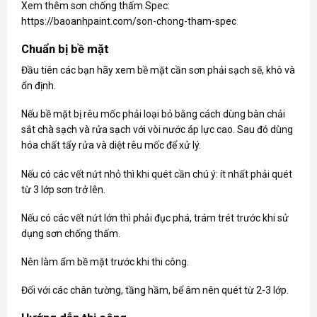
Xem thêm sơn chống thấm Spec:
https://baoanhpaint.com/son-chong-tham-spec
Chuẩn bị bề mặt
Đầu tiên các bạn hãy xem bề mặt cần sơn phải sạch sẽ, khô và
ổn định.
Nếu bề mặt bị rêu mốc phải loại bỏ bằng cách dùng bàn chải
sắt chà sạch và rửa sạch với vòi nước áp lực cao. Sau đó dùng
hóa chất tẩy rửa và diệt rêu mốc để xử lý.
Nếu có các vết nứt nhỏ thì khi quét cần chú ý: ít nhất phải quét
từ 3 lớp sơn trở lên.
Nếu có các vết nứt lớn thì phải đục phá, trám trét trước khi sử
dụng sơn chống thấm.
Nên làm ẩm bề mặt trước khi thi công.
Đối với các chân tường, tầng hầm, bể âm nên quét từ 2-3 lớp.