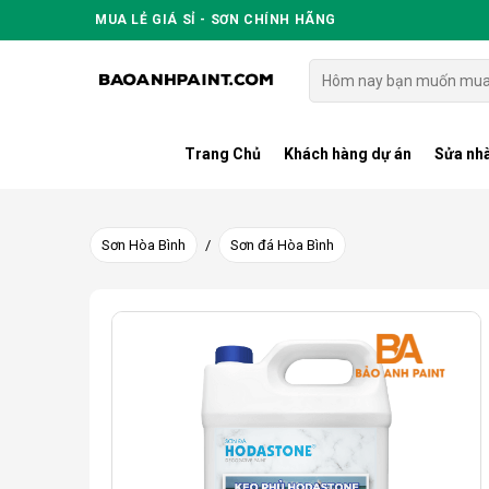
Skip
MUA LẺ GIÁ SỈ - SƠN CHÍNH HÃNG
to
content
Tìm
kiếm:
Trang Chủ
Khách hàng dự án
Sửa nhà
Sơn Hòa Bình
/
Sơn đá Hòa Bình