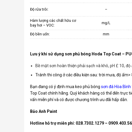
Độ rửa trôi:
–
Hàm lượng các chất hữu cơ
mg/L
bay hơi – VOC:
Độ bền uốn:
mm
Lưu ý khi sử dụng sơn phủ bóng Hoda Top Coat – PU
Bề mặt sơn hoàn thiện phải sạch và khô, pH £ 10, đ
Tránh thi công ở các điều kiện sau: trời mưa, độ ẩm>
Bạn đang có ý định mua keo phủ bóng
sơn đá Hòa Bình
Top Coat chính hãng. Quý khách hàng có thể đến trực ti
vấn miễn phí và có được chương trình ưu đãi hấp dẫn.
Bảo Anh Paint
Hotline hỗ trợ miễn phí: 028.7302.1279 – 0909.403.5