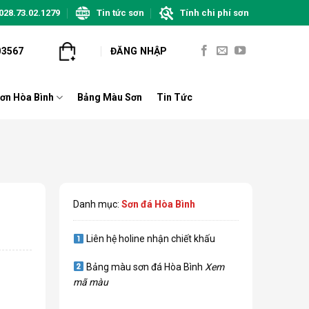
028.73.02.1279
Tin tức sơn
Tính chi phí sơn
03567
ĐĂNG NHẬP
ơn Hòa Bình
Bảng Màu Sơn
Tin Tức
Danh mục:
Sơn đá Hòa Bình
Liên hệ holine nhận chiết khấu
Bảng màu sơn đá Hòa Bình
Xem
mã màu