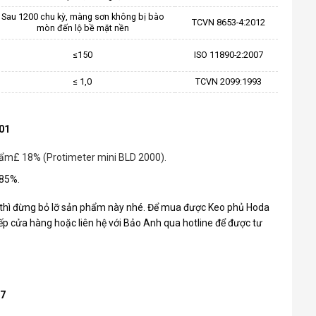
Sau 1200 chu kỳ, màng sơn không bị bào
TCVN 8653-4:2012
mòn đến lộ bề mặt nền
≤150
ISO 11890-2:2007
≤ 1,0
TCVN 2099:1993
01
ộ ẩm£ 18% (Protimeter mini BLD 2000).
 85%.
thì đừng bỏ lỡ sản phẩm này nhé. Để mua được Keo phủ Hoda
ếp cửa hàng hoặc liên hệ với Bảo Anh qua hotline để được tư
67