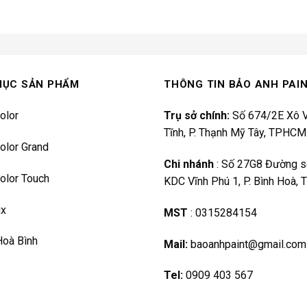
MỤC SẢN PHẨM
THÔNG TIN BẢO ANH PAI
olor
Trụ sở chính:
Số 674/2E Xô V
Tĩnh, P. Thạnh Mỹ Tây, TPHCM
olor Grand
Chi nhánh
:
Số 27G8 Đường s
olor Touch
KDC Vĩnh Phú 1, P. Bình Hoà,
ux
MST
:
0315284154
Hoà Bình
Mail:
baoanhpaint@gmail.com
Tel:
0909 403 567