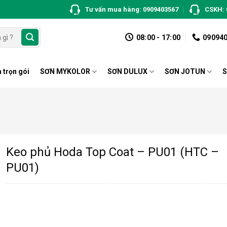
Tư vấn mua hàng: 0909403567
CSKH: 
08:00 - 17:00
09094
 trọn gói
SƠN MYKOLOR
SƠN DULUX
SƠN JOTUN
S
Keo phủ Hoda Top Coat – PU01 (HTC –
PU01)