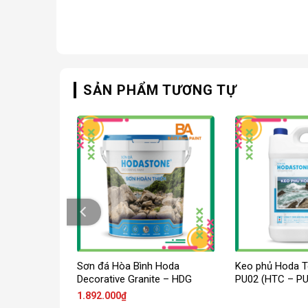
SẢN PHẨM TƯƠNG TỰ
h Hoda
Sơn đá Hòa Bình Hoda
Keo phủ Hoda T
ng
Decorative Granite – HDG
PU02 (HTC – PU
1.892.000
₫