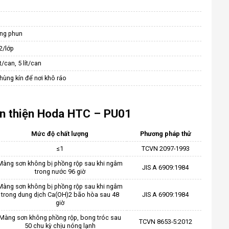
s
ung phun
2/lớp
ít/can, 5 lít/can
thùng kín để nơi khô ráo
n thiện Hoda HTC – PU01
Mức độ chất lượng
Phương pháp thử
≤1
TCVN 2097-1993
Màng sơn không bị phồng rộp sau khi ngâm
JIS A 6909:1984
trong nước 96 giờ
Màng sơn không bị phồng rộp sau khi ngâm
trong dung dịch Ca(OH)2 bão hòa sau 48
JIS A 6909:1984
giờ
Màng sơn không phồng rộp, bong tróc sau
TCVN 8653-5:2012
50 chu kỳ chịu nóng lạnh