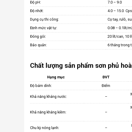
Độ pH:
7.0 – 9.0
Độ nhớt:
4.0 – 15.0 Cp
Dụng cụ thi công:
Cọ tay, rulô, s
Định mức vật tự:
0.08 – 0.1lít/m
Đóng gói:
20 lít/can, 10 l
Bảo quản:
6 tháng trong 
Chất lượng sản phẩm sơn phủ hoà
Hạng mục
ĐVT
Độ bám dính:
Điểm
Khả năng kháng nước:
–
Khả năng kháng kiềm:
–
Chu kỳ nóng lạnh:
–