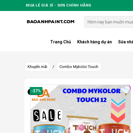
Skip
MUA LẺ GIÁ SỈ - SƠN CHÍNH HÃNG
to
content
Tìm
kiếm:
Trang Chủ
Khách hàng dự án
Sửa nhà
Khuyến mãi
/
Combo Mykolor Touch
-37%