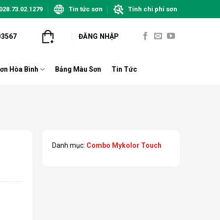
028.73.02.1279
Tin tức sơn
Tính chi phí sơn
03567
ĐĂNG NHẬP
ơn Hòa Bình
Bảng Màu Sơn
Tin Tức
Danh mục:
Combo Mykolor Touch