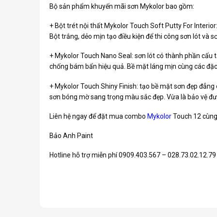
Bộ sản phẩm
khuyến mãi sơn Mykolor
bao gồm:
+ Bột trét nội thất Mykolor Touch Soft Putty For Interio
Bột trắng, dẻo mịn tạo điều kiện để thi công sơn lót và 
+ Mykolor Touch Nano Seal: sơn lót có thành phần cấu t
chống bám bẩn hiệu quả. Bề mặt láng mịn cùng các đặc
+ Mykolor Touch Shiny Finish: tạo bề mặt sơn đẹp đẳng 
sơn bóng mờ sang trọng màu sắc đẹp. Vừa là bảo vệ đượ
Liên hệ ngay để đặt mua combo
Mykolor
Touch 12 cùng
Bảo Anh Paint
Hotline hỗ trợ miễn phí 0909.403.567 – 028.73.02.12.79