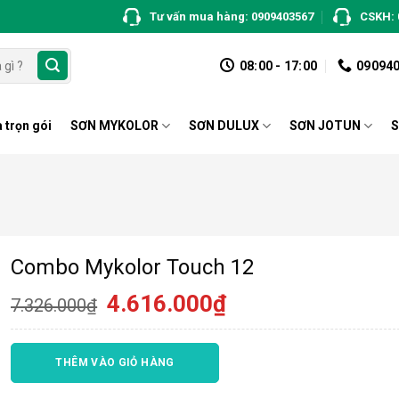
Tư vấn mua hàng: 0909403567
CSKH: 
08:00 - 17:00
09094
 trọn gói
SƠN MYKOLOR
SƠN DULUX
SƠN JOTUN
S
Combo Mykolor Touch 12
Giá
Giá
4.616.000
₫
7.326.000
₫
gốc
hiện
là:
tại
7.326.000₫.
là:
THÊM VÀO GIỎ HÀNG
4.616.000₫.